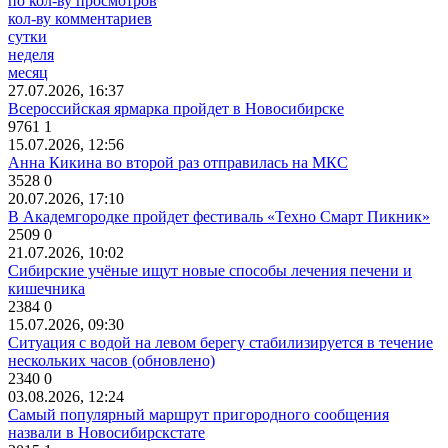
по кол-ву просмотров
кол-ву комментариев
сутки
неделя
месяц
27.07.2026, 16:37
Всероссийская ярмарка пройдет в Новосибирске
9761
1
15.07.2026, 12:56
Анна Кикина во второй раз отправилась на МКС
3528
0
20.07.2026, 17:10
В Академгородке пройдет фестиваль «Техно Смарт Пикник»
2509
0
21.07.2026, 10:02
Сибирские учёные ищут новые способы лечения печени и
кишечника
2384
0
15.07.2026, 09:30
Ситуация с водой на левом берегу стабилизируется в течение
нескольких часов (обновлено)
2340
0
03.08.2026, 12:24
Самый популярный маршрут пригородного сообщения
назвали в Новосибирскстате