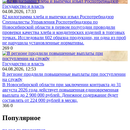
Государство и власть
04.08.2026, 17:33
82 килограмма хлеба и выпечки изъял Роспотребнадзор
Специалисты Управления Роспотребнадзора по
Новосибирской области в первом полугодии проводили
проверки качества хлеба и кондитерских изделий в торговых
точках. Исследовали 602 образца продукции, ни одна из проб
не нарушила установленные нормативы.
269
0
Государство и власть
04.08.2026, 12:53
В регионе продлили повышенные выплаты при поступлении
на службу
В Новосибирской области при заключении контракта до 31
августа 2026 года действует повышенная единовременная
выплата до 2 900 000 рублей. Денежное содержание будет
составлять от 224 000 рублей в месяц.
366
0
Популярное