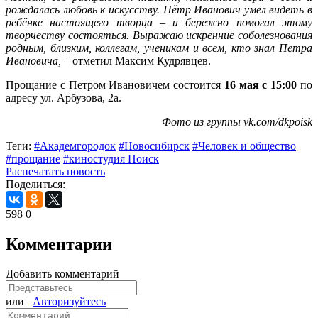
рождалась любовь к искусству. Пётр Иванович умел видеть в
ребёнке настоящего творца – и бережно помогал этому
творчеству состояться. Выражаю искренние соболезнования
родным, близким, коллегам, ученикам и всем, кто знал Петра
Ивановича,
– отметил Максим Кудрявцев.
Прощание с Петром Ивановичем состоится
16 мая с 15:00
по
адресу ул. Арбузова, 2а.
Фото из группы vk.com/dkpoisk
Теги:
#Академгородок
#Новосибирск
#Человек и общество
#прощание
#киностудия Поиск
Распечатать новость
Поделиться:
598
0
Комментарии
Добавить комментарий
или
Авторизуйтесь