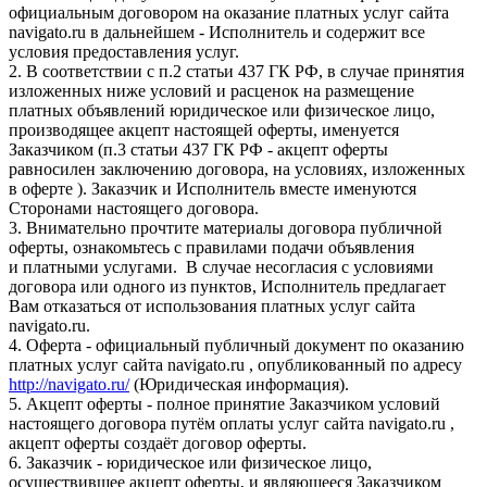
официальным договором на оказание платных услуг сайта
navigato.ru в дальнейшем - Исполнитель и содержит все
условия предоставления услуг.
2. В соответствии с п.2 статьи 437 ГК РФ, в случае принятия
изложенных ниже условий и расценок на размещение
платных объявлений юридическое или физическое лицо,
производящее акцепт настоящей оферты, именуется
Заказчиком (п.3 статьи 437 ГК РФ - акцепт оферты
равносилен заключению договора, на условиях, изложенных
в оферте ). Заказчик и Исполнитель вместе именуются
Сторонами настоящего договора.
3. Внимательно прочтите материалы договора публичной
оферты, ознакомьтесь с правилами подачи объявления
и платными услугами. В случае несогласия с условиями
договора или одного из пунктов, Исполнитель предлагает
Вам отказаться от использования платных услуг сайта
navigato.ru.
4. Оферта - официальный публичный документ по оказанию
платных услуг сайта navigato.ru , опубликованный по адресу
http://navigato.ru/
(Юридическая информация).
5. Акцепт оферты - полное принятие Заказчиком условий
настоящего договора путём оплаты услуг сайта navigato.ru ,
акцепт оферты создаёт договор оферты.
6. Заказчик - юридическое или физическое лицо,
осуществившее акцепт оферты, и являющееся Заказчиком