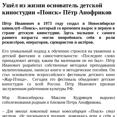
Ушёл из жизни основатель детской
киностудии «Поиск» Пётр Анофриков
Пётр Иванович в 1973 году создал в Новосибирске
киноклуб «Поиск», который со временем вырос в первую в
стране детскую киностудию. Здесь малыши с самого
раннего возраста могли попробовать себя в роли
режиссёров, операторов, сценаристов и актёров.
Его уникальный подход к обучению строился на уважении к
детской фантазии и самостоятельности: «Последнее слово
принадлежит автору, каким бы маленьким он ни был». Пётр
Иванович разработал собственные методики преподавания
мультипликации, написал книги и методические пособия. Он
стал основателем всероссийского фестиваля детского кино
«Жар-Птица». Сегодня это фестиваль объединяет детские
киностудии со всей России. Пётр Иванович признан
заслуженным работником культуры РФ.
Мэр Новосибирска Максим Кудрявцев выразил
соболезнования родным и близким Петра Анофрикова.
–
Для многих поколений юных новосибирцев «Поиск» стал
местом, где раскрывался талант, появлялась вера в себя и