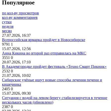
Популярное
по кол-ву просмотров
кол-ву комментариев
сутки
неделя
месяц
27.07.2026, 16:37
Всероссийская ярмарка пройдет в Новосибирске
9791
1
15.07.2026, 12:56
Анна Кикина во второй раз отправилась на МКС
3551
0
20.07.2026, 17:10
В Академгородке пройдет фестиваль «Техно Смарт Пикник»
2532
0
21.07.2026, 10:02
Сибирские учёные ищут новые способы лечения печени и
кишечника
2405
0
15.07.2026, 09:30
Ситуация с водой на левом берегу стабилизируется в течение
нескольких часов (обновлено)
2387
0