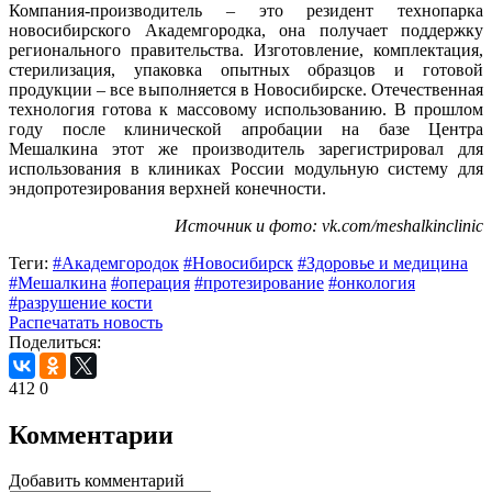
Компания-производитель – это резидент технопарка
новосибирского Академгородка, она получает поддержку
регионального правительства. Изготовление, комплектация,
стерилизация, упаковка опытных образцов и готовой
продукции – все выполняется в Новосибирске. Отечественная
технология готова к массовому использованию. В прошлом
году после клинической апробации на базе Центра
Мешалкина этот же производитель зарегистрировал для
использования в клиниках России модульную систему для
эндопротезирования верхней конечности.
Источник и фото: vk.com/meshalkinclinic
Теги:
#Академгородок
#Новосибирск
#Здоровье и медицина
#Мешалкина
#операция
#протезирование
#онкология
#разрушение кости
Распечатать новость
Поделиться:
412
0
Комментарии
Добавить комментарий