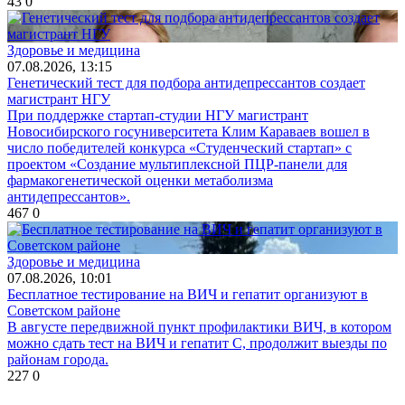
43
0
Здоровье и медицина
07.08.2026, 13:15
Генетический тест для подбора антидепрессантов создает
магистрант НГУ
При поддержке стартап-студии НГУ магистрант
Новосибирского госуниверситета Клим Караваев вошел в
число победителей конкурса «Студенческий стартап» с
проектом «Создание мультиплексной ПЦР-панели для
фармакогенетической оценки метаболизма
антидепрессантов».
467
0
Здоровье и медицина
07.08.2026, 10:01
Бесплатное тестирование на ВИЧ и гепатит организуют в
Советском районе
В августе передвижной пункт профилактики ВИЧ, в котором
можно сдать тест на ВИЧ и гепатит С, продолжит выезды по
районам города.
227
0