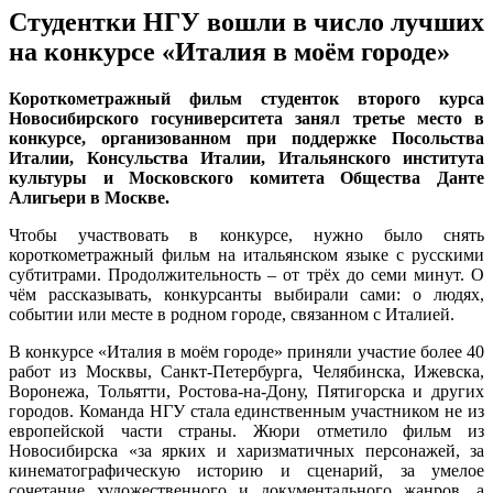
Студентки НГУ вошли в число лучших
на конкурсе «Италия в моём городе»
Короткометражный фильм студенток второго курса
Новосибирского госуниверситета занял третье место в
конкурсе, организованном при поддержке Посольства
Италии, Консульства Италии, Итальянского института
культуры и Московского комитета Общества Данте
Алигьери в Москве.
Чтобы участвовать в конкурсе, нужно было снять
короткометражный фильм на итальянском языке с русскими
субтитрами. Продолжительность – от трёх до семи минут. О
чём рассказывать, конкурсанты выбирали сами: о людях,
событии или месте в родном городе, связанном с Италией.
В конкурсе «Италия в моём городе» приняли участие более 40
работ из Москвы, Санкт-Петербурга, Челябинска, Ижевска,
Воронежа, Тольятти, Ростова-на-Дону, Пятигорска и других
городов. Команда НГУ стала единственным участником не из
европейской части страны. Жюри отметило фильм из
Новосибирска «за ярких и харизматичных персонажей, за
кинематографическую историю и сценарий, за умелое
сочетание художественного и документального жанров, а