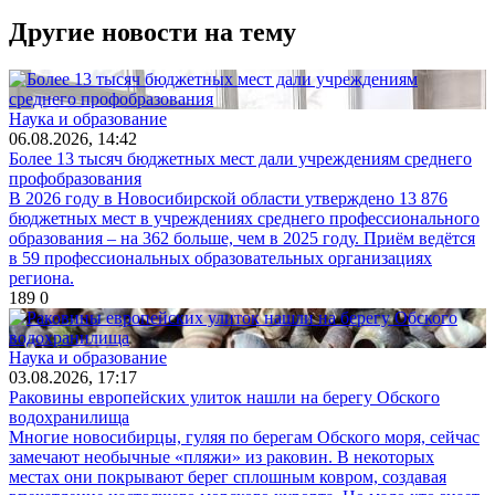
Другие новости на тему
Наука и образование
06.08.2026, 14:42
Более 13 тысяч бюджетных мест дали учреждениям среднего
профобразования
В 2026 году в Новосибирской области утверждено 13 876
бюджетных мест в учреждениях среднего профессионального
образования – на 362 больше, чем в 2025 году. Приём ведётся
в 59 профессиональных образовательных организациях
региона.
189
0
Наука и образование
03.08.2026, 17:17
Раковины европейских улиток нашли на берегу Обского
водохранилища
Многие новосибирцы, гуляя по берегам Обского моря, сейчас
замечают необычные «пляжи» из раковин. В некоторых
местах они покрывают берег сплошным ковром, создавая