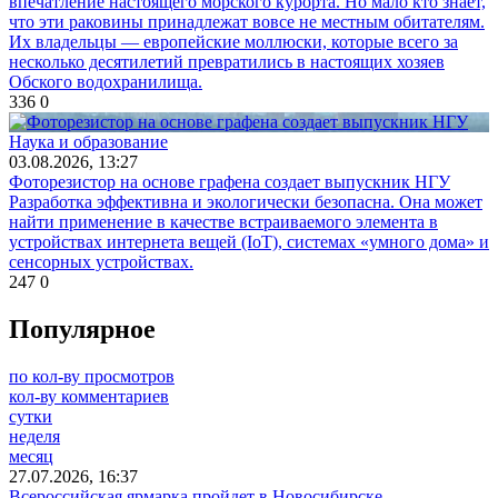
впечатление настоящего морского курорта. Но мало кто знает,
что эти раковины принадлежат вовсе не местным обитателям.
Их владельцы — европейские моллюски, которые всего за
несколько десятилетий превратились в настоящих хозяев
Обского водохранилища.
336
0
Наука и образование
03.08.2026, 13:27
Фоторезистор на основе графена создает выпускник НГУ
Разработка эффективна и экологически безопасна. Она может
найти применение в качестве встраиваемого элемента в
устройствах интернета вещей (IoT), системах «умного дома» и
сенсорных устройствах.
247
0
Популярное
по кол-ву просмотров
кол-ву комментариев
сутки
неделя
месяц
27.07.2026, 16:37
Всероссийская ярмарка пройдет в Новосибирске