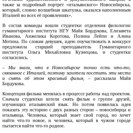
также за подробный портрет «итальянского» Новосибирска,
который, словно волшебная шкатулка, оказался наполненным
Италией во всех её проявлениях».
В состав команды вошли студентки отделения филологии
гуманитарного института НГУ Майя Бордукова, Елизавета
Иванова, Анжелика Коротова, Полина Лейпи и Алина
Мотина. По словам девушек, идею поучаствовать в конкурсе
предложила старший преподаватель Гуманитарного
института Ольга Михайловна Кузнецова, и студентки
согласились.
– Мы знали, что в Новосибирске точно есть что-то,
связанное с Италией, поэтому захотели посетить эти места
и снять об этом красивый фильм,
– рассказала Майя
Бордукова.
Концепция фильма менялась в процессе работы над проектом.
Сначала студентки хотели снять фильм о группе друзей,
изучающих итальянский язык. Но потом появилась идея
показать эту историю с двух разных сторон – новосибирца и
итальянца. Человека, который знает свой город, но хочет
найти что-то новое, и человека, который в чужом городе
пытается найти что-то родное.