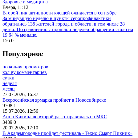
Здоровье и медицина
Вчера, 11:12
Второй пик активности клещей ожидается в сентябре
За минувшую неделю в пункты серопрофилактики
обратились 135 жителей города и области, в том числе 28
детей. По сравнению с прошлой неделей обращений стало на
19,64 % меньше.
156
0
Популярное
по кол-ву просмотров
кол-ву комментариев
сутки
неделя
месяц
27.07.2026, 16:37
Всероссийская ярмарка пройдет в Новосибирске
9708
1
15.07.2026, 12:56
Анна Кикина во второй раз отправилась на МКС
3489
0
20.07.2026, 17:10
В Академгородке пройдет фестиваль «Техно Смарт Пикник»