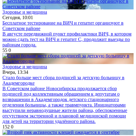
Здоровье и медицина
Сегодня, 10:01
Бесплатное тестирование на ВИЧ и гепатит организуют в
Советском районе
В августе передвижной пункт профилактики ВИЧ, в котором
можно сдать тест на ВИЧ и гепатит С, продолжит выезды по
районам города.
55
0
Здоровье и медицина
Вчера, 13:34
Стало больше мест сбора подписей за детскую больницу в
Академгородке
В Советском районе Новосибирска продолжается сбор
подписей под коллективным обращением к депутатам о
возвращении в Академгородок детского стационарного
отделения больницы, а также травмпункта. Инициаторами
выступили неравнодушные жители района, обеспокоенные
отсутствием экстренной и плановой медицинской помощи
для детей на территории удалённого района.
152
0