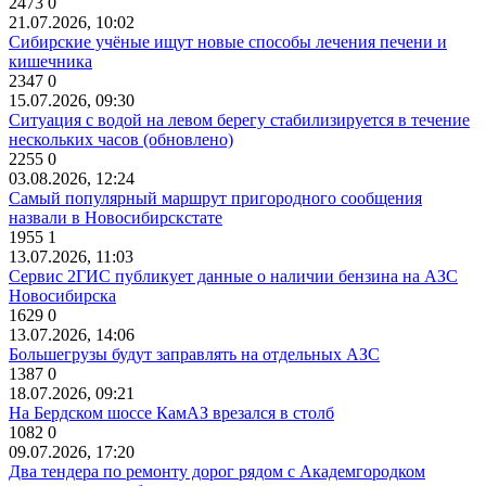
2473
0
21.07.2026, 10:02
Сибирские учёные ищут новые способы лечения печени и
кишечника
2347
0
15.07.2026, 09:30
Ситуация с водой на левом берегу стабилизируется в течение
нескольких часов (обновлено)
2255
0
03.08.2026, 12:24
Самый популярный маршрут пригородного сообщения
назвали в Новосибирскстате
1955
1
13.07.2026, 11:03
Сервис 2ГИС публикует данные о наличии бензина на АЗС
Новосибирска
1629
0
13.07.2026, 14:06
Большегрузы будут заправлять на отдельных АЗС
1387
0
18.07.2026, 09:21
На Бердском шоссе КамАЗ врезался в столб
1082
0
09.07.2026, 17:20
Два тендера по ремонту дорог рядом с Академгородком