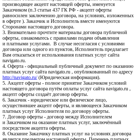
производящее акцепт настоящей оферты, именуется
Заказчиком (п.3 статьи 437 ГК РФ - акцепт оферты
равносилен заключению договора, на условиях, изложенных
в оферте ). Заказчик и Исполнитель вместе именуются
Сторонами настоящего договора.
3. Внимательно прочтите материалы договора публичной
оферты, ознакомьтесь с правилами подачи объявления
и платными услугами. В случае несогласия с условиями
договора или одного из пунктов, Исполнитель предлагает
Вам отказаться от использования платных услуг сайта
navigato.ru.
4. Оферта - официальный публичный документ по оказанию
платных услуг сайта navigato.ru , опубликованный по адресу
http://navigato.ru/
(Юридическая информация).
5. Акцепт оферты - полное принятие Заказчиком условий
настоящего договора путём оплаты услуг сайта navigato.ru ,
акцепт оферты создаёт договор оферты.
6. Заказчик - юридическое или физическое лицо,
осуществившее акцепт оферты, и являющееся Заказчиком
платных услуг Исполнителя по договору оферты.
7. Договор оферты - договор между Исполнителем
и Заказчиком на оказание платных услуг, заключённый
посредством акцепта оферты.
8. Оказание Заказчику платных услуг на условиях договора
является предметом настоящей оферты. Перечень платных