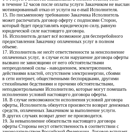
в течение 12 часов после оплаты услуги Заказчиком не выслан
мотивированный отказ от услуги на e-mail Исполнителя.
15. По письменному требованию Заказчика Исполнитель
может распечатать договор оферту с подписями Сторон,
который будет представлять юридическую силу, равную
юридической силе настоящего договора.
16. Исполнитель делает всё возможное для бесперебойного
предоставления Заказчику оплаченных услуг в полном
объеме.
17. Исполнитель не несёт ответственности за неисполнение
оплаченных услуг, в случае если нарушение договора оферты
вызвано не зависящими от него обстоятельствами
непреодолимой силы - наводнением, землетрясением,
действиями властей, отсутствием электроэнергии, сбоями
в сети интернет, общественными беспорядками, другими
стихийными бедствиями и прочими обстоятельствами,
неподконтрольными Исполнителю, которые могут помешать
исполнению условий настоящего договора оферты.
18. В случае невозможности исполнения условий договора
оферты, Исполнитель обязуется произвести возврат денежных
средств, оплаченных Заказчиком за выполнение услуги.
В других случаях возврат денег не производится.
19. За невыполнение обязательств настоящего договора
оферты Стороны несут ответственность в соответствии с
законодательством Российской Федерации. Договор вступает