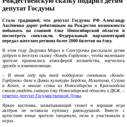
Рождественскую сказку подарил детям
депутат Госдумы
Стало традицией, что депутат Госдумы РФ Александр
Аксёненко дарит ребятишкам на Рождество возможность
побывать на главной ёлке Новосибирской области и
посмотреть спектакли. Федеральный парламентарий
передал жителям региона более 2000 билетов на ёлку.
В этом году Дедушка Мороз и Снегурочка рассказали детям
добрую и веселую сказку «Конёк-Горбунок», чтобы маленькие
зрители прониклись атмосферой волшебства, научились
дружбе и взаимопомощи.
–
В этом году при моей поддержке спектакль «Конёк-
Горбунок» дали в Домах культуры Бердска, Искитима, Сузуна
и Кочек, а многие семьи из Новосибирска и Краснообска
смогли увидеть главную ёлку Новосибирской области в ДКЖ,
–
отметил депутат Государственной Думы
.
Яркие костюмы, захватывающий сюжет и хорошая игра
актёров не оставили публику равнодушной. Вместе с
артистами юные зрители танцевали, пели и участвовали в
играх.