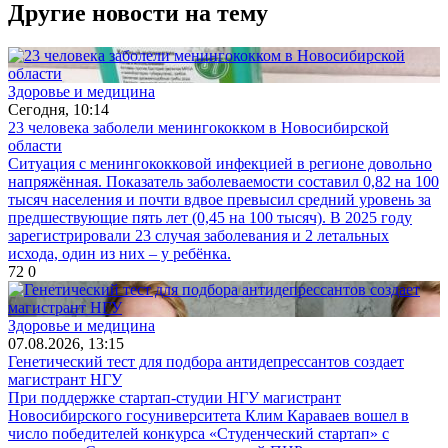
Другие новости на тему
Здоровье и медицина
Сегодня, 10:14
23 человека заболели менингококком в Новосибирской
области
Ситуация с менингококковой инфекцией в регионе довольно
напряжённая. Показатель заболеваемости составил 0,82 на 100
тысяч населения и почти вдвое превысил средний уровень за
предшествующие пять лет (0,45 на 100 тысяч). В 2025 году
зарегистрировали 23 случая заболевания и 2 летальных
исхода, один из них – у ребёнка.
72
0
Здоровье и медицина
07.08.2026, 13:15
Генетический тест для подбора антидепрессантов создает
магистрант НГУ
При поддержке стартап-студии НГУ магистрант
Новосибирского госуниверситета Клим Караваев вошел в
число победителей конкурса «Студенческий стартап» с