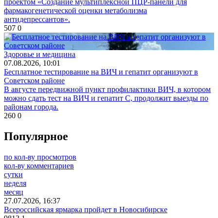
проектом «Создание мультиплексной ПЦР-панели для
фармакогенетической оценки метаболизма
антидепрессантов».
507
0
Здоровье и медицина
07.08.2026, 10:01
Бесплатное тестирование на ВИЧ и гепатит организуют в
Советском районе
В августе передвижной пункт профилактики ВИЧ, в котором
можно сдать тест на ВИЧ и гепатит С, продолжит выезды по
районам города.
260
0
Популярное
по кол-ву просмотров
кол-ву комментариев
сутки
неделя
месяц
27.07.2026, 16:37
Всероссийская ярмарка пройдет в Новосибирске