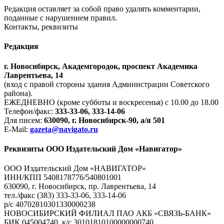
Редакция оставляет за собой право удалять комментарии,
поданные с нарушением правил.
Контакты, реквизиты
Редакция
г. Новосибирск, Академгородок, проспект Академика
Лаврентьева, 14
(вход с правой стороны здания Администрации Советского
района).
ЕЖЕДНЕВНО (кроме субботы и воскресенья) с 10.00 до 18.00
Телефон/факс:
333-33-06, 333-14-06
Для писем:
630090, г. Новосибирск-90, а/я 501
E-Mail:
gazeta@navigato.ru
Реквизиты ООО Издательский Дом «Навигатор»
ООО Издательский Дом «НАВИГАТОР»
ИНН/КПП 5408178776/540801001
630090, г. Новосибирск, пр. Лаврентьева, 14
тел./факс (383) 333-33-06, 333-14-06
р/с 40702810301330000238
НОВОСИБИРСКИЙ ФИЛИАЛ ПАО АКБ «СВЯЗЬ-БАНК»
БИК 045004740, к/с 30101810100000000740