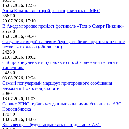
9813
1
15.07.2026, 12:56
Анна Кикина во второй раз отправилась на МКС
3567
0
20.07.2026, 17:10
В Академгородке пройдет фестиваль «Техно Смарт Пикник»
2552
0
15.07.2026, 09:30
Ситуация с водой на левом берегу стабилизируется в течение
нескольких часов (обновлено)
2426
0
21.07.2026, 10:02
Сибирские учёные ищут новые способы лечения печени и
кишечника
2423
0
03.08.2026, 12:24
Самый популярный маршрут пригородного сообщения
назвали в Новосибирскстате
2080
1
13.07.2026, 11:03
Сервис 2ГИС публикует данные о наличии бензина на АЗС
Новосибирска
1704
0
13.07.2026, 14:06
Большегрузы будут заправлять на отдельных АЗС