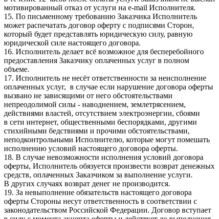
мотивированный отказ от услуги на e-mail Исполнителя.
15. По письменному требованию Заказчика Исполнитель
может распечатать договор оферту с подписями Сторон,
который будет представлять юридическую силу, равную
юридической силе настоящего договора.
16. Исполнитель делает всё возможное для бесперебойного
предоставления Заказчику оплаченных услуг в полном
объеме.
17. Исполнитель не несёт ответственности за неисполнение
оплаченных услуг, в случае если нарушение договора оферты
вызвано не зависящими от него обстоятельствами
непреодолимой силы - наводнением, землетрясением,
действиями властей, отсутствием электроэнергии, сбоями
в сети интернет, общественными беспорядками, другими
стихийными бедствиями и прочими обстоятельствами,
неподконтрольными Исполнителю, которые могут помешать
исполнению условий настоящего договора оферты.
18. В случае невозможности исполнения условий договора
оферты, Исполнитель обязуется произвести возврат денежных
средств, оплаченных Заказчиком за выполнение услуги.
В других случаях возврат денег не производится.
19. За невыполнение обязательств настоящего договора
оферты Стороны несут ответственность в соответствии с
законодательством Российской Федерации. Договор вступает
в силу с момента акцепта оферты и действует до выполнения