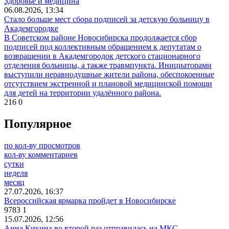
Здоровье и медицина
06.08.2026, 13:34
Стало больше мест сбора подписей за детскую больницу в
Академгородке
В Советском районе Новосибирска продолжается сбор
подписей под коллективным обращением к депутатам о
возвращении в Академгородок детского стационарного
отделения больницы, а также травмпункта. Инициаторами
выступили неравнодушные жители района, обеспокоенные
отсутствием экстренной и плановой медицинской помощи
для детей на территории удалённого района.
216
0
Популярное
по кол-ву просмотров
кол-ву комментариев
сутки
неделя
месяц
27.07.2026, 16:37
Всероссийская ярмарка пройдет в Новосибирске
9783
1
15.07.2026, 12:56
Анна Кикина во второй раз отправилась на МКС