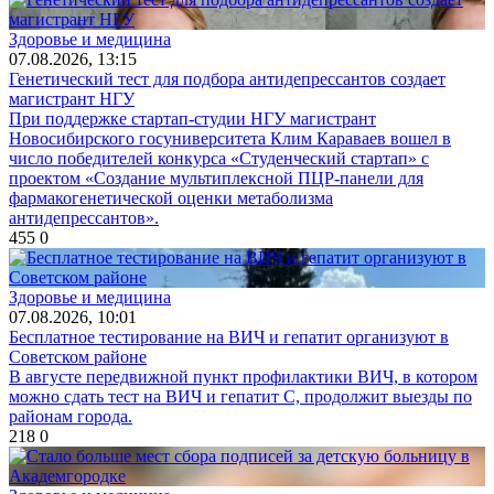
Здоровье и медицина
07.08.2026, 13:15
Генетический тест для подбора антидепрессантов создает
магистрант НГУ
При поддержке стартап-студии НГУ магистрант
Новосибирского госуниверситета Клим Караваев вошел в
число победителей конкурса «Студенческий стартап» с
проектом «Создание мультиплексной ПЦР-панели для
фармакогенетической оценки метаболизма
антидепрессантов».
455
0
Здоровье и медицина
07.08.2026, 10:01
Бесплатное тестирование на ВИЧ и гепатит организуют в
Советском районе
В августе передвижной пункт профилактики ВИЧ, в котором
можно сдать тест на ВИЧ и гепатит С, продолжит выезды по
районам города.
218
0