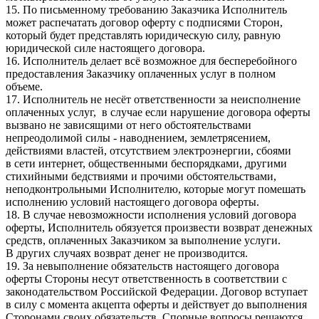
15. По письменному требованию Заказчика Исполнитель
может распечатать договор оферту с подписями Сторон,
который будет представлять юридическую силу, равную
юридической силе настоящего договора.
16. Исполнитель делает всё возможное для бесперебойного
предоставления Заказчику оплаченных услуг в полном
объеме.
17. Исполнитель не несёт ответственности за неисполнение
оплаченных услуг, в случае если нарушение договора оферты
вызвано не зависящими от него обстоятельствами
непреодолимой силы - наводнением, землетрясением,
действиями властей, отсутствием электроэнергии, сбоями
в сети интернет, общественными беспорядками, другими
стихийными бедствиями и прочими обстоятельствами,
неподконтрольными Исполнителю, которые могут помешать
исполнению условий настоящего договора оферты.
18. В случае невозможности исполнения условий договора
оферты, Исполнитель обязуется произвести возврат денежных
средств, оплаченных Заказчиком за выполнение услуги.
В других случаях возврат денег не производится.
19. За невыполнение обязательств настоящего договора
оферты Стороны несут ответственность в соответствии с
законодательством Российской Федерации. Договор вступает
в силу с момента акцепта оферты и действует до выполнения
Сторонами своих обязательств. Спорные вопросы решаются