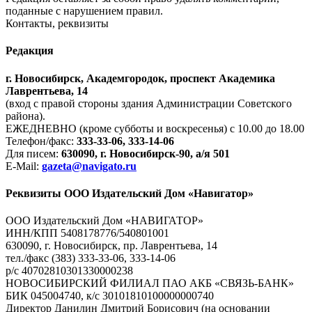
поданные с нарушением правил.
Контакты, реквизиты
Редакция
г. Новосибирск, Академгородок, проспект Академика
Лаврентьева, 14
(вход с правой стороны здания Администрации Советского
района).
ЕЖЕДНЕВНО (кроме субботы и воскресенья) с 10.00 до 18.00
Телефон/факс:
333-33-06, 333-14-06
Для писем:
630090, г. Новосибирск-90, а/я 501
E-Mail:
gazeta@navigato.ru
Реквизиты ООО Издательский Дом «Навигатор»
ООО Издательский Дом «НАВИГАТОР»
ИНН/КПП 5408178776/540801001
630090, г. Новосибирск, пр. Лаврентьева, 14
тел./факс (383) 333-33-06, 333-14-06
р/с 40702810301330000238
НОВОСИБИРСКИЙ ФИЛИАЛ ПАО АКБ «СВЯЗЬ-БАНК»
БИК 045004740, к/с 30101810100000000740
Директор Данилин Дмитрий Борисович (на основании