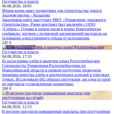
Государство и власть
06.08.2026, 18:05
Мэрия вновь ищет подрядчика для строительства дороги
Академгородок – Кольцово
Заказчиком работ выступает МКУ «Управление дорожного
строительства». Ранее контракт был заключён с ООО
«Сиброс». Однако в начале июля в мэрии Новосибирска
сообщили: договор с подрядной организацией расторгли на
основании одностороннего отказа от исполнения.
245
0
Государство и власть
04.08.2026, 17:33
82 килограмма хлеба и выпечки изъял Роспотребнадзор
Специалисты Управления Роспотребнадзора по
Новосибирской области в первом полугодии проводили
проверки качества хлеба и кондитерских изделий в торговых
точках. Исследовали 602 образца продукции, ни одна из проб
не нарушила установленные нормативы.
269
0
Государство и власть
04.08.2026, 12:53
В регионе продлили повышенные выплаты при поступлении