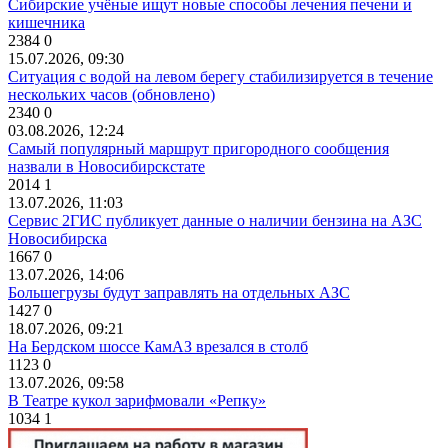
Сибирские учёные ищут новые способы лечения печени и
кишечника
2384
0
15.07.2026, 09:30
Ситуация с водой на левом берегу стабилизируется в течение
нескольких часов (обновлено)
2340
0
03.08.2026, 12:24
Самый популярный маршрут пригородного сообщения
назвали в Новосибирскстате
2014
1
13.07.2026, 11:03
Сервис 2ГИС публикует данные о наличии бензина на АЗС
Новосибирска
1667
0
13.07.2026, 14:06
Большегрузы будут заправлять на отдельных АЗС
1427
0
18.07.2026, 09:21
На Бердском шоссе КамАЗ врезался в столб
1123
0
13.07.2026, 09:58
В Театре кукол зарифмовали «Репку»
1034
1