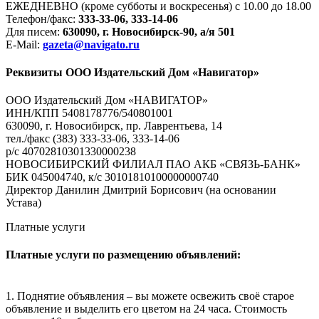
ЕЖЕДНЕВНО (кроме субботы и воскресенья) с 10.00 до 18.00
Телефон/факс:
333-33-06, 333-14-06
Для писем:
630090, г. Новосибирск-90, а/я 501
E-Mail:
gazeta@navigato.ru
Реквизиты ООО Издательский Дом «Навигатор»
ООО Издательский Дом «НАВИГАТОР»
ИНН/КПП 5408178776/540801001
630090, г. Новосибирск, пр. Лаврентьева, 14
тел./факс (383) 333-33-06, 333-14-06
р/с 40702810301330000238
НОВОСИБИРСКИЙ ФИЛИАЛ ПАО АКБ «СВЯЗЬ-БАНК»
БИК 045004740, к/с 30101810100000000740
Директор Данилин Дмитрий Борисович (на основании
Устава)
Платные услуги
Платные услуги по размещению объявлений:
1. Поднятие объявления – вы можете освежить своё старое
объявление и выделить его цветом на 24 часа. Стоимость