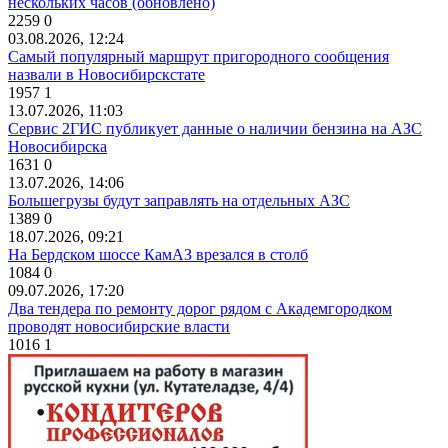
нескольких часов (обновлено)
2259
0
03.08.2026, 12:24
Самый популярный маршрут пригородного сообщения
назвали в Новосибирскстате
1957
1
13.07.2026, 11:03
Сервис 2ГИС публикует данные о наличии бензина на АЗС
Новосибирска
1631
0
13.07.2026, 14:06
Большегрузы будут заправлять на отдельных АЗС
1389
0
18.07.2026, 09:21
На Бердском шоссе КамАЗ врезался в столб
1084
0
09.07.2026, 17:20
Два тендера по ремонту дорог рядом с Академгородком
проводят новосибирские власти
1016
1