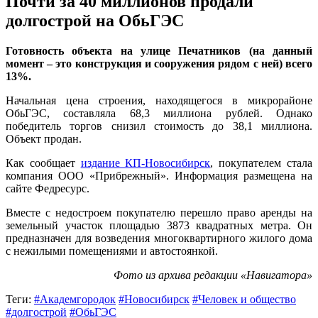
Почти за 40 миллионов продали
долгострой на ОбьГЭС
Готовность объекта на улице Печатников (на данный
момент – это конструкция и сооружения рядом с ней) всего
13%.
Начальная цена строения, находящегося в микрорайоне
ОбьГЭС, составляла 68,3 миллиона рублей. Однако
победитель торгов снизил стоимость до 38,1 миллиона.
Объект продан.
Как сообщает
издание КП-Новосибирск
, покупателем стала
компания ООО «Прибрежный». Информация размещена на
сайте Федресурс.
Вместе с недостроем покупателю перешло право аренды на
земельный участок площадью 3873 квадратных метра. Он
предназначен для возведения многоквартирного жилого дома
с нежилыми помещениями и автостоянкой.
Фото из архива редакции «Навигатора»
Теги:
#Академгородок
#Новосибирск
#Человек и общество
#долгострой
#ОбьГЭС