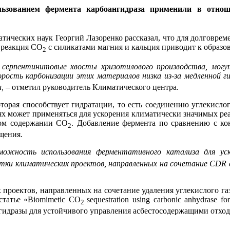
льзованием фермента карбоангидраза применили в отнош
ических наук Георгий Лазоренко рассказал, что для долговремен
 реакция CO
с силикатами магния и кальция приводит к образ
2
серпентинитовые хвосты хризотилового производства, могу
орость карбонизации этих материалов низка из-за медленной 
,
– отметил руководитель Климатического центра.
торая способствует гидратации, то есть соединению углекислог
ях может применяться для ускорения климатически значимых р
ном содержании CO
. Добавление фермента по сравнению с ко
2
щения.
ожность использования ферментативного катализа для уск
тки климатических проектов, направленных на сочетание CDR
 проектов, направленных на сочетание удаления углекислого г
татье «Biomimetic CO
sequestration using carbonic anhydrase fo
2
гидразы для устойчивого управления асбестосодержащими отходам