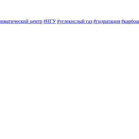
лиматический центр
#НГУ
#углекислый газ
#гидратация
#карбоа