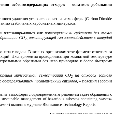
ении асбестосодержащих отходов – остатков добывания
ного удаления углекислого газа из атмосферы (Carbon Dioxide
ованию стабильных карбонатных минералов.
т рассматриваться как потенциальный субстрат для таких
гидратации CO
, лимитирующей его взаимодействие с твёрдой
2
о газа с водой. В живых организмах этот фермент отвечает за
еакций. Эксперименты проводились при комнатной температуре
нтрольными образцами без него приводило к более быстрому
орения минеральной секвестрации CO
на отходах горного
2
 с обезвреживанием промышленных отходов,
– пояснил Георгий
аза из атмосферы с одновременным решением задач обращения с
r sustainable management of hazardous asbestos containing wastes»
и») вышла в журнале Bioresource Technology Reports.