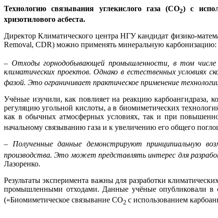
Технологию связывания углекислого газа (CO
) с испо
2
хризотилового асбеста.
Директор Климатического центра НГУ кандидат физико-математ
Removal, CDR) можно применять минеральную карбонизацию:
– Отходы горнодобывающей промышленности, в том числе 
климатических проектов. Однако в естественных условиях ск
фазой. Это ограничивает практическое применение технологии
Учёные изучили, как повлияет на реакцию карбоангидраза, ко
регуляцию угольной кислоты, а в биомиметических технологи
как в обычных атмосферных условиях, так и при повышен
начальному связыванию газа и к увеличению его общего погло
–
Полученные данные демонстрируют принципиальную возм
производства. Это может представлять интерес для разрабо
Лазоренко.
Результаты эксперимента важны для разработки климатических
промышленными отходами. Данные учёные опубликовали в с
(«Биомиметическое связывание CO
с использованием карбоан
2