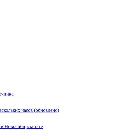
ечника
ескольких часов (обновлено)
 в Новосибирскстате