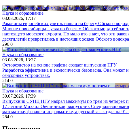
Наука и образование
03.08.2026, 17:17
Раковины европейских улиток нашли на берегу Обского водо
Многие новосибирцы, гуляя по берегам Обского моря, сейчас 
настоящего морского курорта. Но мало кто знает, что эти рак
десятилетий превратились в настоящих хозяев Обского водохр
296
0
Наука и образование
03.08.2026, 13:27
Фоторезистор на основе графена создает выпускник НГУ
Разработка эффективна и экологически безопасна. Она может н
сенсорных устройствах.
214
0
Наука и образование
30.07.2026, 17:39
Выпускник СУНЦ НГУ набрал максимум по трем из четырех п
17-летний Михаил Овчинников, выпускник Специализированног
математике, физике и информатике, а русский язык сдал на 9
284
0
Популярное