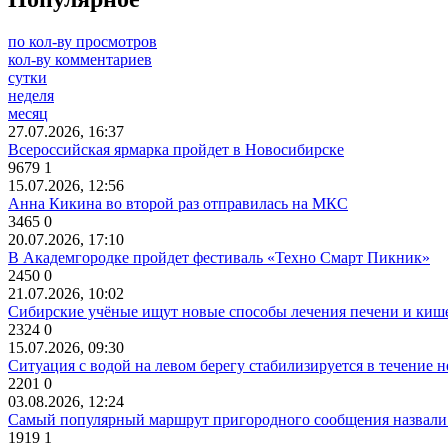
по кол-ву просмотров
кол-ву комментариев
сутки
неделя
месяц
27.07.2026, 16:37
Всероссийская ярмарка пройдет в Новосибирске
9679
1
15.07.2026, 12:56
Анна Кикина во второй раз отправилась на МКС
3465
0
20.07.2026, 17:10
В Академгородке пройдет фестиваль «Техно Смарт Пикник»
2450
0
21.07.2026, 10:02
Сибирские учёные ищут новые способы лечения печени и киш
2324
0
15.07.2026, 09:30
Ситуация с водой на левом берегу стабилизируется в течение н
2201
0
03.08.2026, 12:24
Самый популярный маршрут пригородного сообщения назвали
1919
1