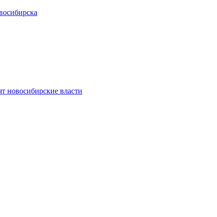
восибирска
ят новосибирские власти