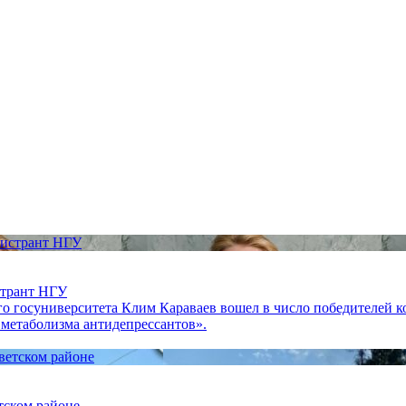
странт НГУ
о госуниверситета Клим Караваев вошел в число победителей к
метаболизма антидепрессантов».
тском районе