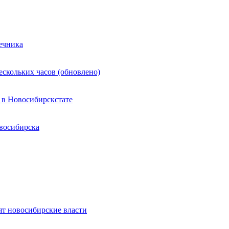
ечника
ескольких часов (обновлено)
 в Новосибирскстате
восибирска
ят новосибирские власти