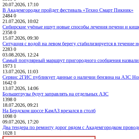
20.07.2026, 17:10
В Академгородке пройдет фестиваль «Техно Смарт Пикник»
2484
0
21.07.2026, 10:02
Сибирские учёные ищут новые способы лечения печени и киш
2358
0
15.07.2026, 09:30
Ситуация с водой на левом берегу стабилизируется в течение н
2283
0
03.08.2026, 12:24
Самый популярный маршрут пригородного сообщения назвали
1973
1
13.07.2026, 11:03
Сервис 2ГИС публикует данные о наличии бензина на АЗС Но
1642
0
13.07.2026, 14:06
Большегрузы будут заправлять на отдельных АЗС
1398
0
18.07.2026, 09:21
На Бердском шоссе КамАЗ врезался в столб
1098
0
09.07.2026, 17:20
Два тендера по ремонту дорог рядом с Академгородком провод
1028
1