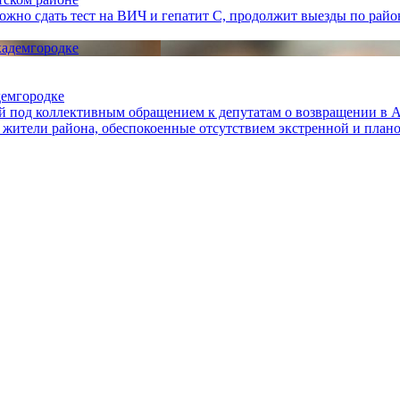
жно сдать тест на ВИЧ и гепатит С, продолжит выезды по райо
демгородке
й под коллективным обращением к депутатам о возвращении в А
ители района, обеспокоенные отсутствием экстренной и плано