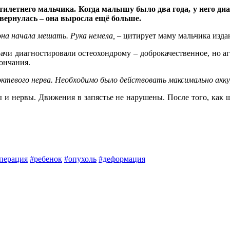
летнего мальчика. Когда малышу было два года, у него диа
о вернулась – она выросла ещё больше.
 она начала мешать. Рука немела,
– цитирует маму мальчика изд
чи диагностировали остеохондрому – доброкачественное, но аг
кончания.
локтевого нерва. Необходимо было действовать максимально акк
 и нервы. Движения в запястье не нарушены. После того, как 
перация
#ребенок
#опухоль
#деформация