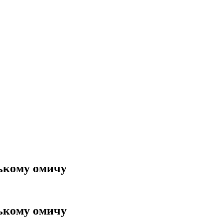
ькому омичу
ькому омичу