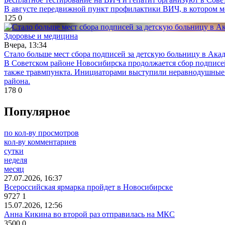
В августе передвижной пункт профилактики ВИЧ, в котором мо
125
0
Здоровье и медицина
Вчера, 13:34
Стало больше мест сбора подписей за детскую больницу в Ака
В Советском районе Новосибирска продолжается сбор подписе
также травмпункта. Инициаторами выступили неравнодушные ж
района.
178
0
Популярное
по кол-ву просмотров
кол-ву комментариев
сутки
неделя
месяц
27.07.2026, 16:37
Всероссийская ярмарка пройдет в Новосибирске
9727
1
15.07.2026, 12:56
Анна Кикина во второй раз отправилась на МКС
3500
0