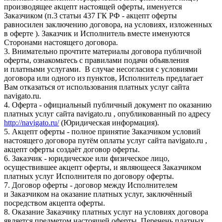
производящее акцепт настоящей оферты, именуется
Заказчиком (п.3 статьи 437 ГК РФ - акцепт оферты
равносилен заключению договора, на условиях, изложенных
в оферте ). Заказчик и Исполнитель вместе именуются
Сторонами настоящего договора.
3. Внимательно прочтите материалы договора публичной
оферты, ознакомьтесь с правилами подачи объявления
и платными услугами. В случае несогласия с условиями
договора или одного из пунктов, Исполнитель предлагает
Вам отказаться от использования платных услуг сайта
navigato.ru.
4. Оферта - официальный публичный документ по оказанию
платных услуг сайта navigato.ru , опубликованный по адресу
http://navigato.ru/
(Юридическая информация).
5. Акцепт оферты - полное принятие Заказчиком условий
настоящего договора путём оплаты услуг сайта navigato.ru ,
акцепт оферты создаёт договор оферты.
6. Заказчик - юридическое или физическое лицо,
осуществившее акцепт оферты, и являющееся Заказчиком
платных услуг Исполнителя по договору оферты.
7. Договор оферты - договор между Исполнителем
и Заказчиком на оказание платных услуг, заключённый
посредством акцепта оферты.
8. Оказание Заказчику платных услуг на условиях договора
является предметом настоящей оферты. Перечень платных