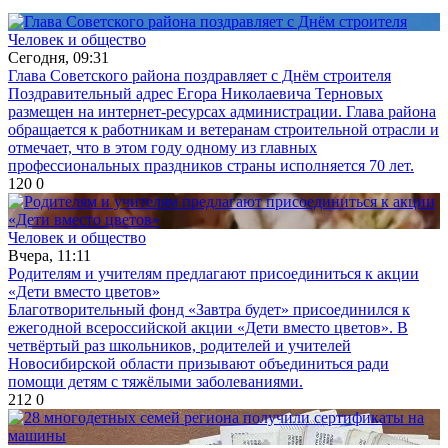
Человек и общество
Сегодня, 09:31
Глава Советского района поздравляет с Днём строителя
Поздравительный адрес Егора Николаевича Терновых
размещен на интернет-ресурсах администрации. Глава района
обращается к работникам и ветеранам строительной отрасли и
отмечает, что в этом году одному из главных
профессиональных праздников страны исполняется 70 лет.
120
0
Человек и общество
Вчера, 11:11
Родителям и учителям предлагают присоединиться к акции
«Дети вместо цветов»
Благотворительный фонд «Завтра будет» присоединился к
ежегодной всероссийской акции «Дети вместо цветов». В
четвёртый раз школьников, родителей и учителей
Новосибирской области призывают объединиться ради
помощи детям с тяжёлыми заболеваниями.
212
0