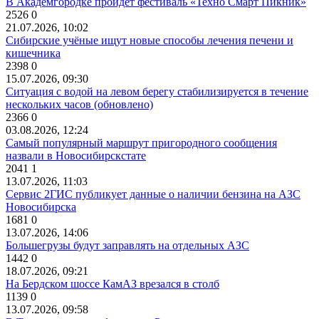
В Академгородке пройдет фестиваль «Техно Смарт Пикник»
2526
0
21.07.2026, 10:02
Сибирские учёные ищут новые способы лечения печени и
кишечника
2398
0
15.07.2026, 09:30
Ситуация с водой на левом берегу стабилизируется в течение
нескольких часов (обновлено)
2366
0
03.08.2026, 12:24
Самый популярный маршрут пригородного сообщения
назвали в Новосибирскстате
2041
1
13.07.2026, 11:03
Сервис 2ГИС публикует данные о наличии бензина на АЗС
Новосибирска
1681
0
13.07.2026, 14:06
Большегрузы будут заправлять на отдельных АЗС
1442
0
18.07.2026, 09:21
На Бердском шоссе КамАЗ врезался в столб
1139
0
13.07.2026, 09:58