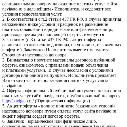
официальным договором на оказание платных услуг сайта
navigato.ru в дальнейшем - Исполнитель и содержит все
условия предоставления услуг.
2. В соответствии с п.2 статьи 437 ГК РФ, в случае принятия
изложенных ниже условий и расценок на размещение
платных объявлений юридическое или физическое лицо,
производящее акцепт настоящей оферты, именуется
Заказчиком (п.3 статьи 437 ГК РФ - акцепт оферты
равносилен заключению договора, на условиях, изложенных
в оферте ). Заказчик и Исполнитель вместе именуются
Сторонами настоящего договора.
3. Внимательно прочтите материалы договора публичной
оферты, ознакомьтесь с правилами подачи объявления
и платными услугами. В случае несогласия с условиями
договора или одного из пунктов, Исполнитель предлагает
Вам отказаться от использования платных услуг сайта
navigato.ru.
4. Оферта - официальный публичный документ по оказанию
платных услуг сайта navigato.ru , опубликованный по адресу
http://navigato.ru/
(Юридическая информация).
5. Акцепт оферты - полное принятие Заказчиком условий
настоящего договора путём оплаты услуг сайта navigato.ru ,
акцепт оферты создаёт договор оферты.
6. Заказчик - юридическое или физическое лицо,
осуществившее акцепт оферты, и являющееся Заказчиком