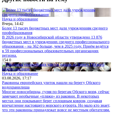
Наука и образование
Вчера, 14:42
Более 13 тысяч бюджетных мест дали учреждениям среднего
профобразования
В 2026 году в Новосибирской области утверждено 13 876
бюджетных мест в учреждениях среднего профессионального
образования – на 362 больше, чем в 2025 году. Приём ведётся
в 59 профессиональных образовательных организациях
региона.
154
0
Наука и образование
03.08.2026, 17:17
Раковины европейских улиток нашли на берегу Обского
водохранилища
Многие новосибирцы, гуляя по берегам Обского моря, сейчас
замечают необычные «пляжи» из раковин. В некоторых
местах они покрывают берег сплошным ковром, создавая
впечатление настоящего морского курорта. Но мало кто знает,
что эти раковины принадлежат вовсе не местным обитателям.