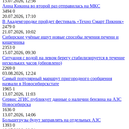
15.07.2026, 12:56
Анна Кикина во второй раз отправилась на МКС
3494
0
20.07.2026, 17:10
В Академгородке пройдет фестиваль «Техно Смарт Пикник»
2479
0
21.07.2026, 10:02
Сибирские учёные ищут новые способы лечения печени и
кишечника
2353
0
15.07.2026, 09:30
Ситуация с водой на левом берегу стабилизируется в течение
нескольких часов (обновлено)
2269
0
03.08.2026, 12:24
Самый популярный маршрут пригородного сообщения
назвали в Новосибирскстате
1965
1
13.07.2026, 11:03
Сервис 2ГИС публикует данные о наличии бензина на АЗС
Новосибирска
1636
0
13.07.2026, 14:06
Большегрузы будут заправлять на отдельных АЗС
1393
0