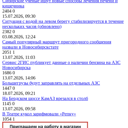
Сибирские учёные ищут новые способы лечения печени и
кишечника
2404
0
15.07.2026, 09:30
Ситуация с водой на левом берегу стабилизируется в течение
нескольких часов (обновлено)
2382
0
03.08.2026, 12:24
Самый популярный маршрут пригородного сообщения
назвали в Новосибирскстате
2051
1
13.07.2026, 11:03
Сервис 2ГИС публикует данные о наличии бензина на АЗС
Новосибирска
1686
0
13.07.2026, 14:06
Большегрузы будут заправлять на отдельных АЗС
1447
0
18.07.2026, 09:21
На Бердском шоссе КамАЗ врезался в столб
1145
0
13.07.2026, 09:58
В Театре кукол зарифмовали «Репку»
1054
1