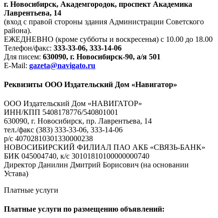
г. Новосибирск, Академгородок, проспект Академика
Лаврентьева, 14
(вход с правой стороны здания Администрации Советского
района).
ЕЖЕДНЕВНО (кроме субботы и воскресенья) с 10.00 до 18.00
Телефон/факс:
333-33-06, 333-14-06
Для писем:
630090, г. Новосибирск-90, а/я 501
E-Mail:
gazeta@navigato.ru
Реквизиты ООО Издательский Дом «Навигатор»
ООО Издательский Дом «НАВИГАТОР»
ИНН/КПП 5408178776/540801001
630090, г. Новосибирск, пр. Лаврентьева, 14
тел./факс (383) 333-33-06, 333-14-06
р/с 40702810301330000238
НОВОСИБИРСКИЙ ФИЛИАЛ ПАО АКБ «СВЯЗЬ-БАНК»
БИК 045004740, к/с 30101810100000000740
Директор Данилин Дмитрий Борисович (на основании
Устава)
Платные услуги
Платные услуги по размещению объявлений: