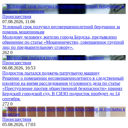
Происшествия
07.08.2026, 11:06
Условный срок получил несовершеннолетний бердчанин за
помощь мошенникам
Молодому человеку, жителю города Бердска, предъявлено
обвинение по статье «Мошенничество, совершенное группой
лиц по предварительному сговору».
262
0
Происшествия
06.08.2026, 16:53
Подросток пытался поджечь патрульную машину
Решение о помещении несовершеннолетнего в следственный
изолятор на время расследования уголовного дела по статье
«Преступление против общественной безопасности» принял
Бердский городской суд. В СИЗО подросток пробудет до 14
сентября.
272
0
Происшествия
05.08.2026, 17:03