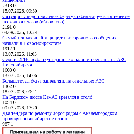
кишечника
2318
0
15.07.2026, 09:30
Ситуация с водой на левом берегу стабилизируется в течение
нескольких часов (обновлено)
2191
0
03.08.2026, 12:24
Самый популярный маршрут пригородного сообщения
назвали в Новосибирскстате
1912
1
13.07.2026, 11:03
Сервис 2ГИС публикует данные о наличии бензина на АЗС
Новосибирска
1603
0
13.07.2026, 14:06
Большегрузы будут заправлять на отдельных АЗС
1362
0
18.07.2026, 09:21
На Бердском шоссе КамАЗ врезался в столб
1054
0
09.07.2026, 17:20
Два тендера по ремонту дорог рядом с Академгородком
проводят новосибирские власти
987
1