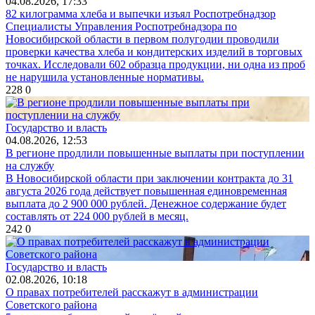
04.08.2026, 17:33
82 килограмма хлеба и выпечки изъял Роспотребнадзор
Специалисты Управления Роспотребнадзора по
Новосибирской области в первом полугодии проводили
проверки качества хлеба и кондитерских изделий в торговых
точках. Исследовали 602 образца продукции, ни одна из проб
не нарушила установленные нормативы.
228
0
Государство и власть
04.08.2026, 12:53
В регионе продлили повышенные выплаты при поступлении
на службу
В Новосибирской области при заключении контракта до 31
августа 2026 года действует повышенная единовременная
выплата до 2 900 000 рублей. Денежное содержание будет
составлять от 224 000 рублей в месяц.
242
0
Государство и власть
02.08.2026, 10:18
О правах потребителей расскажут в администрации
Советского района