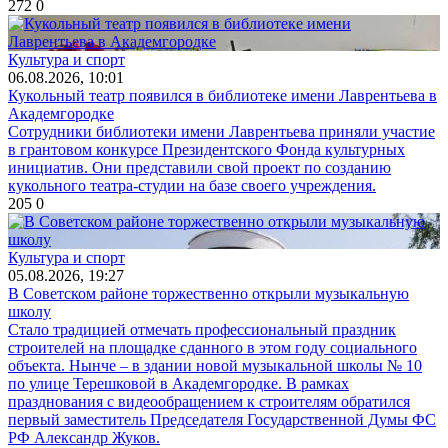
272
0
Культура и спорт
06.08.2026, 10:01
Кукольный театр появился в библиотеке имени Лаврентьева в
Академгородке
Сотрудники библиотеки имени Лаврентьева приняли участие
в грантовом конкурсе Президентского Фонда культурных
инициатив. Они представили свой проект по созданию
кукольного театра-студии на базе своего учреждения.
205
0
Культура и спорт
05.08.2026, 19:27
В Советском районе торжественно открыли музыкальную
школу
Стало традицией отмечать профессиональный праздник
строителей на площадке сданного в этом году социального
объекта. Нынче – в здании новой музыкальной школы № 10
по улице Терешковой в Академгородке. В рамках
празднования с видеообращением к строителям обратился
первый заместитель Председателя Государственной Думы ФС
РФ Александр Жуков.