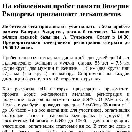
На юбилейный пробег памяти Валерия
Рыцарева приглашают легкоатлетов
Любителей бега приглашают участвовать в 50-м пробеге
памяти Валерия Рыцарева, который состоится 14 июня
вблизи лыжной базы им. А. Тульского. Старт в 10:30.
Предварительная электронная регистрация открыта до
19:00 12 июня.
Пробег включает несколько дистанций: для детей до 14 лет
включительно, женщин и мужчин старше 55 лет – 7,5 км
(один круг); для мужчин и женщин – 15 км (два круга) или
22,5 км (три круга) по выбору. Спортсмены на каждой
дистанции соревнуются в 8 возрастных группах.
Как рассказал «Навигатору» председатель оргкомитета
пробега Борис Михайлович Меламед, регистрация и
получение номеров на лыжной базе ИЯФ СО РАН им. В.
Пелеганчука будет проходить два дня. В субботу
13 июня
с 12
до 16 часов – на все дистанции для участников, оплативших
стартовый взнос и имеющих медсправку о допуске. В
воскресенье
14 июня
с 08:00 до 10:00 – для иногородних
участников, оплативших стартовый взнос. В этот же день с
08:30 часов до 10:25 часов на стартовой поляне