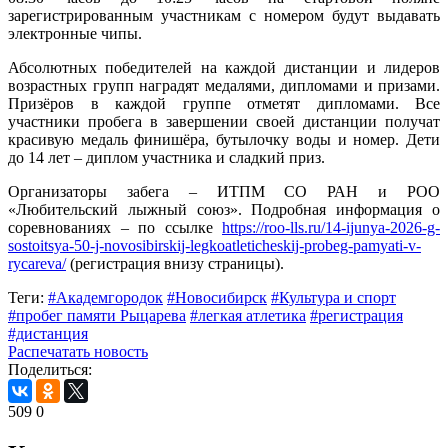
зарегистрированным участникам с номером будут выдавать
электронные чипы.
Абсолютных победителей на каждой дистанции и лидеров
возрастных групп наградят медалями, дипломами и призами.
Призёров в каждой группе отметят дипломами. Все
участники пробега в завершении своей дистанции получат
красивую медаль финишёра, бутылочку воды и номер. Дети
до 14 лет – диплом участника и сладкий приз.
Организаторы забега – ИТПМ СО РАН и РОО
«Любительский лыжный союз». Подробная информация о
соревнованиях – по ссылке
https://roo-lls.ru/14-ijunya-2026-g-
sostoitsya-50-j-novosibirskij-legkoatleticheskij-probeg-pamyati-v-
rycareva/
(регистрация внизу страницы).
Теги:
#Академгородок
#Новосибирск
#Культура и спорт
#пробег памяти Рыцарева
#легкая атлетика
#регистрация
#дистанция
Распечатать новость
Поделиться:
509
0