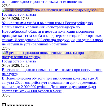
основании одностороннего отказа от исполнения.
275
0
Государство и власть
04.08.2026, 17:33
82 килограмма хлеба и выпечки изъял Роспотребнадзор
Специалисты Управления Роспотребнадзора по
Новосибирской области в первом полугодии проводили
проверки качества хлеба и кондитерских изделий в торговых
точках. Исследовали 602 образца продукции, ни одна из проб
не нарушила установленные нормативы.
275
0
Государство и власть
04.08.2026, 12:53
В регионе продлили повышенные выплаты при поступлении
на службу
В Новосибирской области при заключении контракта до 31
августа 2026 года действует повышенная единовременная
выплата до 2 900 000 рублей. Денежное содержание будет
составлять от 224 000 рублей в месяц.
375
0
Популярное