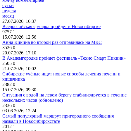
кол-ву комментариев
сутки
неделя
месяц
27.07.2026, 16:37
Всероссийская ярмарка пройдет в Новосибирске
9757
1
15.07.2026, 12:56
Анна Кикина во второй раз отправилась на МКС
3526
0
20.07.2026, 17:10
В Академгородке пройдет фестиваль «Техно Смарт Пикник»
2505
0
21.07.2026, 10:02
Сибирские учёные ищут новые способы лечения печени и
кишечника
2382
0
15.07.2026, 09:30
Ситуация с водой на левом берегу стабилизируется в течение
нескольких часов (обновлено)
2336
0
03.08.2026, 12:24
Самый популярный маршрут пригородного сообщения
назвали в Новосибирскстате
2012
1