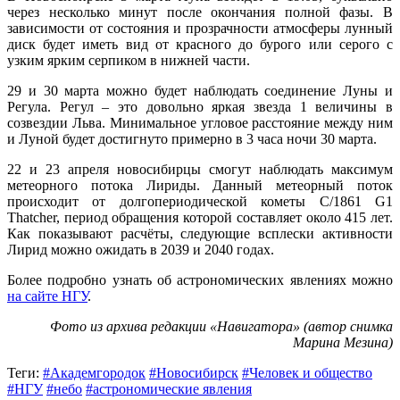
через несколько минут после окончания полной фазы. В
зависимости от состояния и прозрачности атмосферы лунный
диск будет иметь вид от красного до бурого или серого с
узким ярким серпиком в нижней части.
29 и 30 марта можно будет наблюдать соединение Луны и
Регула. Регул – это довольно яркая звезда 1 величины в
созвездии Льва. Минимальное угловое расстояние между ним
и Луной будет достигнуто примерно в 3 часа ночи 30 марта.
22 и 23 апреля новосибирцы смогут наблюдать максимум
метеорного потока Лириды. Данный метеорный поток
происходит от долгопериодической кометы C/1861 G1
Thatcher, период обращения которой составляет около 415 лет.
Как показывают расчёты, следующие всплески активности
Лирид можно ожидать в 2039 и 2040 годах.
Более подробно узнать об астрономических явлениях можно
на сайте НГУ
.
Фото из архива редакции «Навигатора» (автор снимка
Марина Мезина)
Теги:
#Академгородок
#Новосибирск
#Человек и общество
#НГУ
#небо
#астрономические явления