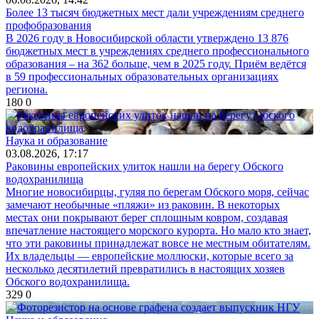
Более 13 тысяч бюджетных мест дали учреждениям среднего
профобразования
В 2026 году в Новосибирской области утверждено 13 876
бюджетных мест в учреждениях среднего профессионального
образования – на 362 больше, чем в 2025 году. Приём ведётся
в 59 профессиональных образовательных организациях
региона.
180
0
Наука и образование
03.08.2026, 17:17
Раковины европейских улиток нашли на берегу Обского
водохранилища
Многие новосибирцы, гуляя по берегам Обского моря, сейчас
замечают необычные «пляжи» из раковин. В некоторых
местах они покрывают берег сплошным ковром, создавая
впечатление настоящего морского курорта. Но мало кто знает,
что эти раковины принадлежат вовсе не местным обитателям.
Их владельцы — европейские моллюски, которые всего за
несколько десятилетий превратились в настоящих хозяев
Обского водохранилища.
329
0