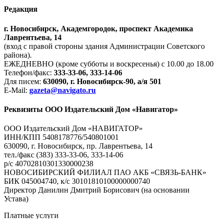
Редакция
г. Новосибирск, Академгородок, проспект Академика
Лаврентьева, 14
(вход с правой стороны здания Администрации Советского
района).
ЕЖЕДНЕВНО (кроме субботы и воскресенья) с 10.00 до 18.00
Телефон/факс:
333-33-06, 333-14-06
Для писем:
630090, г. Новосибирск-90, а/я 501
E-Mail:
gazeta@navigato.ru
Реквизиты ООО Издательский Дом «Навигатор»
ООО Издательский Дом «НАВИГАТОР»
ИНН/КПП 5408178776/540801001
630090, г. Новосибирск, пр. Лаврентьева, 14
тел./факс (383) 333-33-06, 333-14-06
р/с 40702810301330000238
НОВОСИБИРСКИЙ ФИЛИАЛ ПАО АКБ «СВЯЗЬ-БАНК»
БИК 045004740, к/с 30101810100000000740
Директор Данилин Дмитрий Борисович (на основании
Устава)
Платные услуги