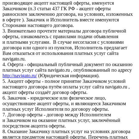
производящее акцепт настоящей оферты, именуется
Заказчиком (п.3 статьи 437 ГК РФ - акцепт оферты
равносилен заключению договора, на условиях, изложенных
в оферте ). Заказчик и Исполнитель вместе именуются
Сторонами настоящего договора.
3. Внимательно прочтите материалы договора публичной
оферты, ознакомьтесь с правилами подачи объявления
и платными услугами. В случае несогласия с условиями
договора или одного из пунктов, Исполнитель предлагает
Вам отказаться от использования платных услуг сайта
navigato.ru.
4. Оферта - официальный публичный документ по оказанию
платных услуг сайта navigato.ru , опубликованный по адресу
http://navigato.ru/
(Юридическая информация).
5. Акцепт оферты - полное принятие Заказчиком условий
настоящего договора путём оплаты услуг сайта navigato.ru ,
акцепт оферты создаёт договор оферты.
6. Заказчик - юридическое или физическое лицо,
осуществившее акцепт оферты, и являющееся Заказчиком
платных услуг Исполнителя по договору оферты.
7. Договор оферты - договор между Исполнителем
и Заказчиком на оказание платных услуг, заключённый
посредством акцепта оферты.
8. Оказание Заказчику платных услуг на условиях договора
является предметом настоящей оферты. Перечень платных