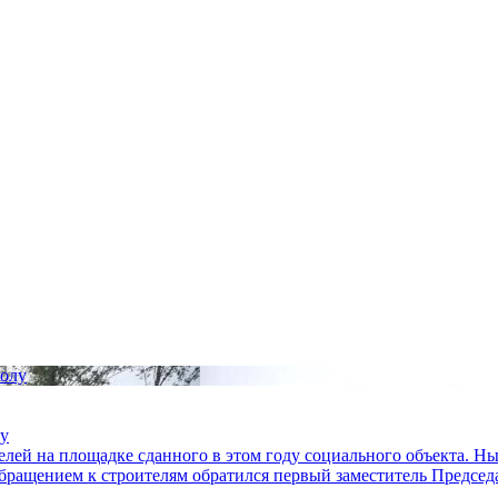
лу
лей на площадке сданного в этом году социального объекта. Н
обращением к строителям обратился первый заместитель Предсе