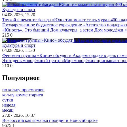
Культура и спорт
04.08.2026, 15:20
Точкой в ремонте фасада «Юности» может стать мурал 400 ква
Государственное бюджетное учреждение «Агентство поддержки
«Юность». Это бывший Дом культуры, а затем Дом молодёжи «
215
0
Культура и спорт
04.08.2026, 11:30
Феномен группы «Кино» обсудят в Академгородке в день памя
Этот день молодёжный центр «Мир молодёжи» приглашает прове
210
0
Популярное
по кол-ву просмотров
кол-ву комментариев
сутки
неделя
месяц
27.07.2026, 16:37
Всероссийская ярмарка пройдет в Новосибирске
9675
1