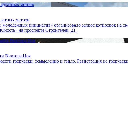
дратных метров
 молодежных инициатив» организовало запрос котировок на ока
Юность» на проспекте Строителей, 21.
ти Виктора Цоя
сти творчески, осмысленно и тепло. Регистрация на творчески