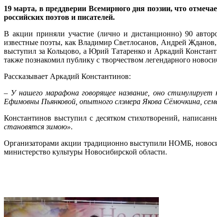
19 марта, в преддверии Всемирного дня поэзии, что отмеч
российских поэтов и писателей.
В акции приняли участие (лично и дистанционно) 90 автор
известные поэты, как Владимир Светлосанов, Андрей Жданов,
выступил за Кольцово, а Юрий Татаренко и Аркадий Константи
также познакомил публику с творчеством легендарного новос
Рассказывает Аркадий Константинов:
– У нашего марафона говорящее название, оно стимулирует 
Ефимовны Пьянковой, опытного слэмера Якова Сёмочкина, сем
Константинов выступил с десятком стихотворений, написанны
становятся зимою»
.
Организаторами акции традиционно выступили НОМБ, новосиб
министерство культуры Новосибирской области.