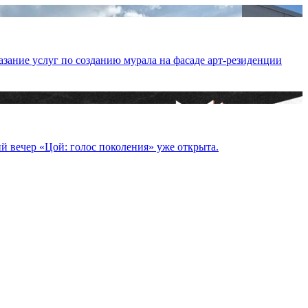
зание услуг по созданию мурала на фасаде арт-резиденции
й вечер «Цой: голос поколения» уже открыта.