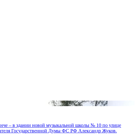
ынче – в здании новой музыкальной школы № 10 по улице
дателя Государственной Думы ФС РФ Александр Жуков.