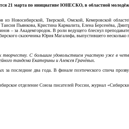
ается 21 марта по инициативе ЮНЕСКО, в областной молодёж
ов из Новосибирской, Тверской, Омской, Кемеровской областе
 Таисия Пьянкова, Кристина Кармалита, Елена Берсенёва, Дми
нов – за Академгородок. В роли ведущего блеснул преподавате
ибирского сказочника Юрия Магалифа, выпустившего несколько 
к творчеству. С большим удовольствием участвую уже в четв
ейного тандема Екатерины и Алексея Грачёвых.
х за последние два года. В финале поэтического спича прозв
ирское отделение Союза писателей России, журнал «Сибирские