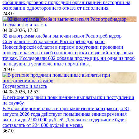
сообщили: договор с подрядной организацией расторгли на
основании одностороннего отказа от исполнения.
248
0
Государство и власть
04.08.2026, 17:33
82 килограмма хлеба и выпечки изъял Роспотребнадзор
Специалисты Управления Роспотребнадзора по
Новосибирской области в первом полугодии проводили
проверки качества хлеба и кондитерских изделий в торговых
точках. Исследовали 602 образца продукции, ни одна из проб
не нарушила установленные нормативы.
269
0
Государство и власть
04.08.2026, 12:53
В регионе продлили повышенные выплаты при поступлении
на службу
В Новосибирской области при заключении контракта до 31
августа 2026 года действует повышенная единовременная
выплата до 2 900 000 рублей. Денежное содержание будет
составлять от 224 000 рублей в месяц.
367
0