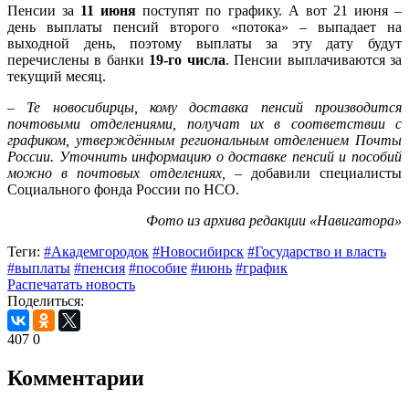
Пенсии за
11 июня
поступят по графику. А вот 21 июня –
день выплаты пенсий второго «потока» – выпадает на
выходной день, поэтому выплаты за эту дату будут
перечислены в банки
19-го числа
. Пенсии выплачиваются за
текущий месяц.
– Те новосибирцы, кому доставка пенсий производится
почтовыми отделениями, получат их в соответствии с
графиком, утверждённым региональным отделением Почты
России. Уточнить информацию о доставке пенсий и пособий
можно в почтовых отделениях,
– добавили специалисты
Социального фонда России по НСО.
Фото из архива редакции «Навигатора»
Теги:
#Академгородок
#Новосибирск
#Государство и власть
#выплаты
#пенсия
#пособие
#июнь
#график
Распечатать новость
Поделиться:
407
0
Комментарии