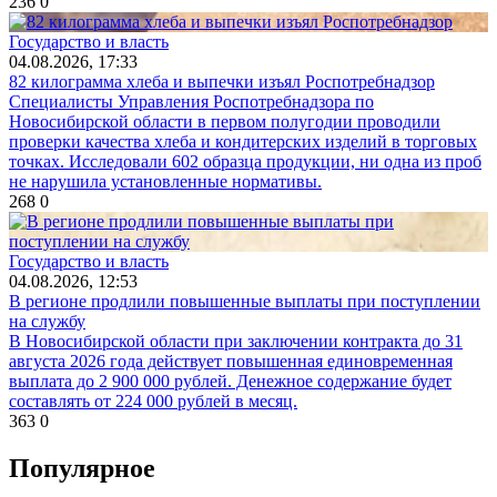
236
0
Государство и власть
04.08.2026, 17:33
82 килограмма хлеба и выпечки изъял Роспотребнадзор
Специалисты Управления Роспотребнадзора по
Новосибирской области в первом полугодии проводили
проверки качества хлеба и кондитерских изделий в торговых
точках. Исследовали 602 образца продукции, ни одна из проб
не нарушила установленные нормативы.
268
0
Государство и власть
04.08.2026, 12:53
В регионе продлили повышенные выплаты при поступлении
на службу
В Новосибирской области при заключении контракта до 31
августа 2026 года действует повышенная единовременная
выплата до 2 900 000 рублей. Денежное содержание будет
составлять от 224 000 рублей в месяц.
363
0
Популярное