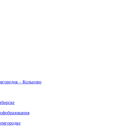
емгородок – Кольцово
ибирске
рофобразования
демгородке