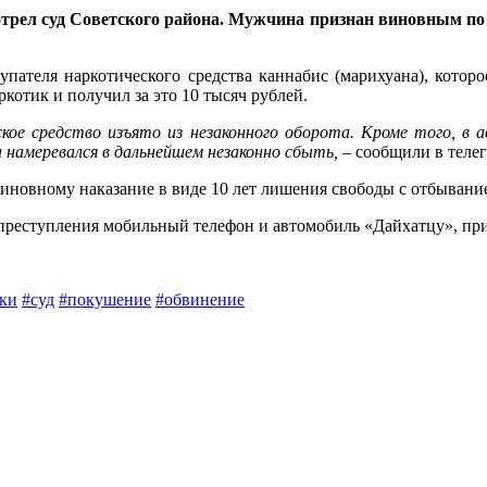
отрел суд Советского района. Мужчина признан виновным по
упателя наркотического средства каннабис (марихуана), котор
котик и получил за это 10 тысяч рублей.
кое средство изъято из незаконного оборота. Кроме того, в
 намеревался в дальнейшем незаконно сбыть,
– сообщили в теле
виновному наказание в виде 10 лет лишения свободы с отбывани
 преступления мобильный телефон и автомобиль «Дайхатцу», п
ки
#суд
#покушение
#обвинение