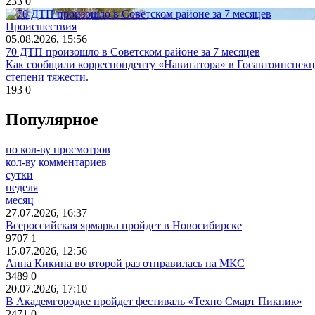
233
0
Происшествия
05.08.2026, 15:56
70 ДТП произошло в Советском районе за 7 месяцев
Как сообщили корреспонденту «Навигатора» в Госавтоинспекц
степени тяжести.
193
0
Популярное
по кол-ву просмотров
кол-ву комментариев
сутки
неделя
месяц
27.07.2026, 16:37
Всероссийская ярмарка пройдет в Новосибирске
9707
1
15.07.2026, 12:56
Анна Кикина во второй раз отправилась на МКС
3489
0
20.07.2026, 17:10
В Академгородке пройдет фестиваль «Техно Смарт Пикник»
2471
0