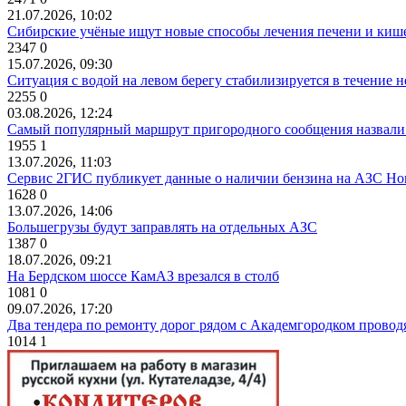
21.07.2026, 10:02
Сибирские учёные ищут новые способы лечения печени и киш
2347
0
15.07.2026, 09:30
Ситуация с водой на левом берегу стабилизируется в течение н
2255
0
03.08.2026, 12:24
Самый популярный маршрут пригородного сообщения назвали
1955
1
13.07.2026, 11:03
Сервис 2ГИС публикует данные о наличии бензина на АЗС Но
1628
0
13.07.2026, 14:06
Большегрузы будут заправлять на отдельных АЗС
1387
0
18.07.2026, 09:21
На Бердском шоссе КамАЗ врезался в столб
1081
0
09.07.2026, 17:20
Два тендера по ремонту дорог рядом с Академгородком провод
1014
1