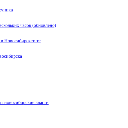
ечника
ескольких часов (обновлено)
 в Новосибирскстате
восибирска
ят новосибирские власти