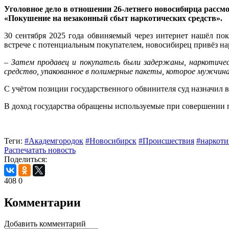
Уголовное дело в отношении 26-летнего новосибирца рассм
«Покушение на незаконный сбыт наркотических средств».
30 сентября 2025 года обвиняемый через интернет нашёл пок
встрече с потенциальным покупателем, новосибирец привёз нар
– Затем продавец и покупатель были задержаны, наркотичес
средство, упакованное в полимерные пакеты, которое мужчина
С учётом позиции государственного обвинителя суд назначил 
В доход государства обращены используемые при совершении
Теги:
#Академгородок
#Новосибирск
#Происшествия
#наркоти
Распечатать новость
Поделиться:
408
0
Комментарии
Добавить комментарий