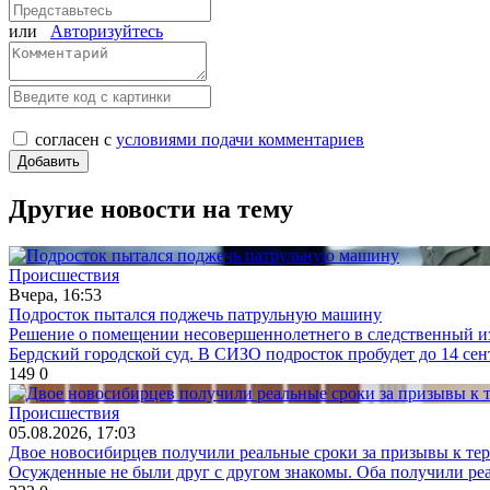
или
Авторизуйтесь
согласен с
условиями подачи комментариев
Другие новости на тему
Происшествия
Вчера, 16:53
Подросток пытался поджечь патрульную машину
Решение о помещении несовершеннолетнего в следственный изо
Бердский городской суд. В СИЗО подросток пробудет до 14 сен
149
0
Происшествия
05.08.2026, 17:03
Двое новосибирцев получили реальные сроки за призывы к те
Осужденные не были друг с другом знакомы. Оба получили реа