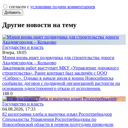
согласен с
условиями подачи комментариев
Другие новости на тему
Государство и власть
Вчера, 18:05
Мэрия вновь ищет подрядчика для строительства дороги
Академгородок – Кольцово
Заказчиком работ выступает МКУ «Управление дорожного
строительства». Ранее контракт был заключён с ООО
«Сиброс». Однако в начале июля в мэрии Новосибирска
сообщили: договор с подрядной организацией расторгли на
основании одностороннего отказа от исполнения.
188
0
Государство и власть
04.08.2026, 17:33
82 килограмма хлеба и выпечки изъял Роспотребнадзор
Специалисты Управления Роспотребнадзора по
Новосибирской области в первом полугодии проводили