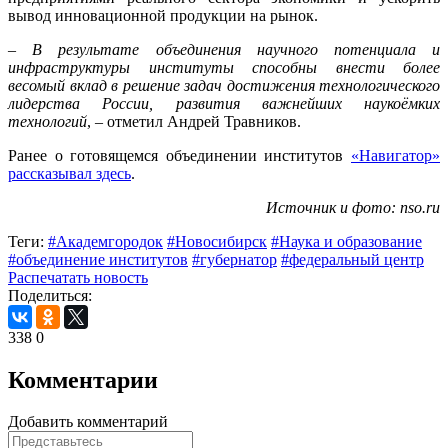
вывод инновационной продукции на рынок.
– В результате объединения научного потенциала и
инфраструктуры институты способны внести более
весомый вклад в решение задач достижения технологического
лидерства России, развития важнейших наукоёмких
технологий
, – отметил Андрей Травников.
Ранее о готовящемся объединении институтов
«Навигатор»
рассказывал здесь
.
Источник и фото: nso.ru
Теги:
#Академгородок
#Новосибирск
#Наука и образование
#объединение институтов
#губернатор
#федеральный центр
Распечатать новость
Поделиться:
338
0
Комментарии
Добавить комментарий