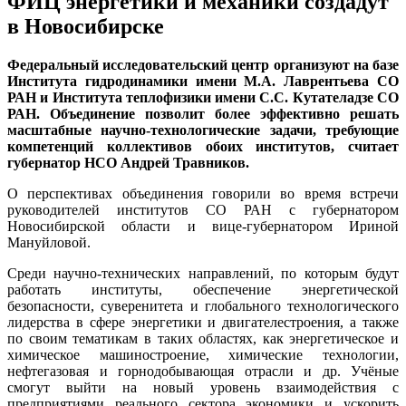
ФИЦ энергетики и механики создадут
в Новосибирске
Федеральный исследовательский центр организуют на базе
Института гидродинамики имени М.А. Лаврентьева СО
РАН и Института теплофизики имени С.С. Кутателадзе СО
РАН. Объединение позволит более эффективно решать
масштабные научно-технологические задачи, требующие
компетенций коллективов обоих институтов, считает
губернатор НСО Андрей Травников.
О перспективах объединения говорили во время встречи
руководителей институтов СО РАН с губернатором
Новосибирской области и вице-губернатором Ириной
Мануйловой.
Среди научно-технических направлений, по которым будут
работать институты, обеспечение энергетической
безопасности, суверенитета и глобального технологического
лидерства в сфере энергетики и двигателестроения, а также
по своим тематикам в таких областях, как энергетическое и
химическое машиностроение, химические технологии,
нефтегазовая и горнодобывающая отрасли и др. Учёные
смогут выйти на новый уровень взаимодействия с
предприятиями реального сектора экономики и ускорить