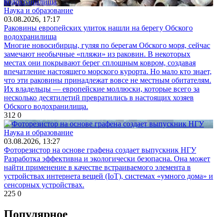
Наука и образование
03.08.2026, 17:17
Раковины европейских улиток нашли на берегу Обского
водохранилища
Многие новосибирцы, гуляя по берегам Обского моря, сейчас
замечают необычные «пляжи» из раковин. В некоторых
местах они покрывают берег сплошным ковром, создавая
впечатление настоящего морского курорта. Но мало кто знает,
что эти раковины принадлежат вовсе не местным обитателям.
Их владельцы — европейские моллюски, которые всего за
несколько десятилетий превратились в настоящих хозяев
Обского водохранилища.
312
0
Наука и образование
03.08.2026, 13:27
Фоторезистор на основе графена создает выпускник НГУ
Разработка эффективна и экологически безопасна. Она может
найти применение в качестве встраиваемого элемента в
устройствах интернета вещей (IoT), системах «умного дома» и
сенсорных устройствах.
225
0
Популярное