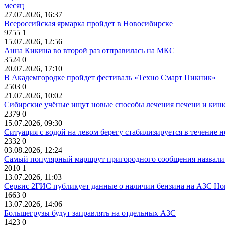
месяц
27.07.2026, 16:37
Всероссийская ярмарка пройдет в Новосибирске
9755
1
15.07.2026, 12:56
Анна Кикина во второй раз отправилась на МКС
3524
0
20.07.2026, 17:10
В Академгородке пройдет фестиваль «Техно Смарт Пикник»
2503
0
21.07.2026, 10:02
Сибирские учёные ищут новые способы лечения печени и киш
2379
0
15.07.2026, 09:30
Ситуация с водой на левом берегу стабилизируется в течение н
2332
0
03.08.2026, 12:24
Самый популярный маршрут пригородного сообщения назвали
2010
1
13.07.2026, 11:03
Сервис 2ГИС публикует данные о наличии бензина на АЗС Но
1663
0
13.07.2026, 14:06
Большегрузы будут заправлять на отдельных АЗС
1423
0