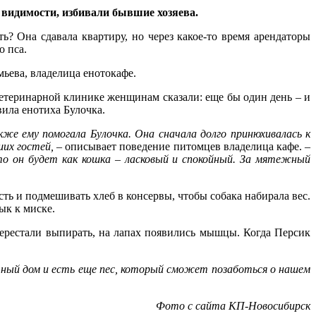
й видимости, избивали бывшие хозяева.
ть? Она сдавала квартиру, но через какое-то время арендаторы
о пса.
ьева, владелица енотокафе.
 ветеринарной клинике женщинам сказали: еще бы один день – и
вила енотиха Булочка.
же ему помогала Булочка. Она сначала долго принюхивалась к
ших гостей,
– описывает поведение питомцев владелица кафе. –
что он будет как кошка – ласковый и спокойный. За мятежный
сть и подмешивать хлеб в консервы, чтобы собака набирала вес.
ык к миске.
 перестали выпирать, на лапах появились мышцы. Когда Персик
астный дом и есть еще пес, который сможет позаботься о нашем
Фото с сайта КП-Новосибирск