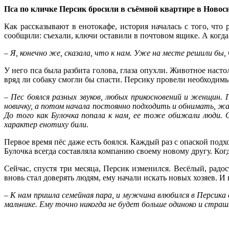
Пса по кличке Персик бросили в съёмной квартире в Новоси
Как рассказывают в енотокафе, история началась с того, что 
сообщили: съехали, ключи оставили в почтовом ящике. А когда
– Я, конечно же, сказала, что к нам. Уже на месте решили бы,
У него пса была разбита голова, глаза опухли. Животное наст
вряд ли собаку смогли бы спасти. Персику провели необходимы
– Пес боялся разных звуков, любых прикосновений и женщин.
новичку, а потом начала постоянно подходить и обнимать, жал
До того как Булочка попала к нам, ее тоже обижали люди. О
характер енотиху били
.
Первое время пёс даже есть боялся. Каждый раз с опаской подх
Булочка всегда составляла компанию своему новому другу. Когд
Сейчас, спустя три месяца, Персик изменился. Весёлый, радо
вновь стал доверять людям, ему начали искать новых хозяев. И
– К нам пришла семейная пара, и мужчина влюбился в Персика 
мальчике. Ему точно никогда не будет больше одиноко и стра