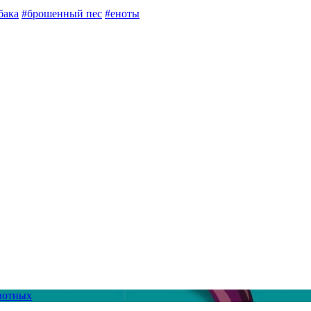
бака
#брошенный пес
#еноты