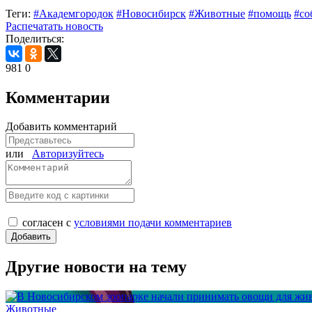
Теги:
#Академгородок
#Новосибирск
#Животные
#помощь
#со
Распечатать новость
Поделиться:
981
0
Комментарии
Добавить комментарий
или
Авторизуйтесь
согласен с
условиями подачи комментариев
Другие новости на тему
Животные