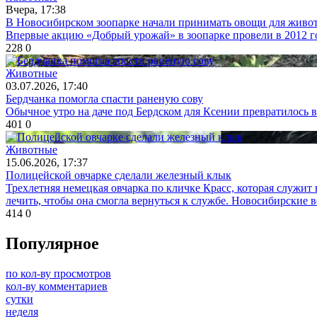
Вчера, 17:38
В Новосибирском зоопарке начали принимать овощи для живо
Впервые акцию «Добрый урожай» в зоопарке провели в 2012 го
228
0
Животные
03.07.2026, 17:40
Бердчанка помогла спасти раненую сову
Обычное утро на даче под Бердском для Ксении превратилось 
401
0
Животные
15.06.2026, 17:37
Полицейской овчарке сделали железный клык
Трехлетняя немецкая овчарка по кличке Красс, которая служит
лечить, чтобы она смогла вернуться к службе. Новосибирские 
414
0
Популярное
по кол-ву просмотров
кол-ву комментариев
сутки
неделя