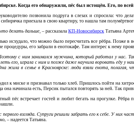
бирске. Когда его обнаружили, пёс был истощён. Его, по все
руководителю позвонила подруга в слезах и спросила: что дела
 сибирячка приехала в свою квартиру, то нашла там полумёртвог
 что делать дальше,
– рассказала
КП-Новосибирск
Татьяна Артем
олько исхудало, что можно было пересчитать все рёбра. Позже в
е процедуры, его забрали в енотокафе. Там интерес к нему проя
 Поэтому с ним занимался мужчина, который работал у нас. Так
еть его, играла с ним и позже даже научила воровать еду у на
на жила в семье в Красноярске: люди взяли енота, полагая, 
одил к миске и признавал только хлеб. Пришлось пойти на хитро
а она начинала есть, Персик пытался повторять за ней. Так прив
стный пёс встречает гостей и любит бегать на прогулке. Рёбра
 нашли.
с первого взгляда. Супруги решили забрать его к себе. У них ч
шно
, – надеется Татьяна.