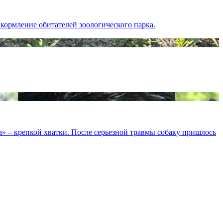
кормление обитателей зоологического парка.
а» – крепкой хватки. После серьезной травмы собаку пришлось