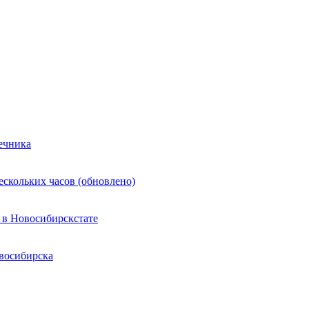
ечника
ескольких часов (обновлено)
 в Новосибирскстате
восибирска