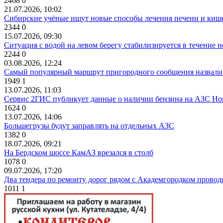
2468
0
21.07.2026, 10:02
Сибирские учёные ищут новые способы лечения печени и киш
2344
0
15.07.2026, 09:30
Ситуация с водой на левом берегу стабилизируется в течение н
2244
0
03.08.2026, 12:24
Самый популярный маршрут пригородного сообщения назвали
1949
1
13.07.2026, 11:03
Сервис 2ГИС публикует данные о наличии бензина на АЗС Но
1624
0
13.07.2026, 14:06
Большегрузы будут заправлять на отдельных АЗС
1382
0
18.07.2026, 09:21
На Бердском шоссе КамАЗ врезался в столб
1078
0
09.07.2026, 17:20
Два тендера по ремонту дорог рядом с Академгородком провод
1011
1