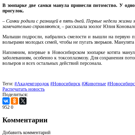
В зоопарке две самки манула принесли потомство. У одно
прогулок.
–
Самки родили с разницей в пять дней. Первые недели жизни
замечательно справляются,
– рассказала зоолог Юлия Коновал
Малыши подросли, набрались смелости и вышли на первую про
вольерами молодых семей, чтобы не пугать зверьков. Манулята
Напомним, впервые в Новосибирском зоопарке котята манул
заболеваниям, особенно к токсоплазмозу. Для сохранения пот
вольеров и всех остальных действий персонала.
Теги:
#Академгородок
#Новосибирск
#Животные
#Новосибирс
Распечатать новость
Поделиться:
952
0
Комментарии
Добавить комментарий