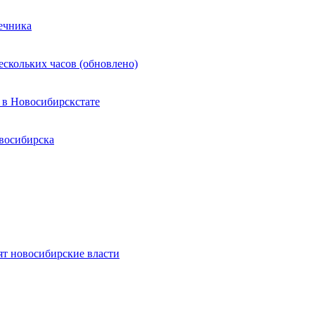
ечника
ескольких часов (обновлено)
 в Новосибирскстате
восибирска
ят новосибирские власти