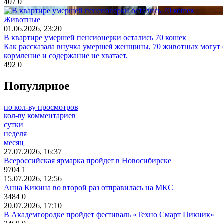
407
0
Животные
01.06.2026, 23:20
В квартире умершей пенсионерки остались 70 кошек
Как рассказала внучка умершей женщины, 70 животных могут ок
кормление и содержание не хватает.
492
0
Популярное
по кол-ву просмотров
кол-ву комментариев
сутки
неделя
месяц
27.07.2026, 16:37
Всероссийская ярмарка пройдет в Новосибирске
9704
1
15.07.2026, 12:56
Анна Кикина во второй раз отправилась на МКС
3484
0
20.07.2026, 17:10
В Академгородке пройдет фестиваль «Техно Смарт Пикник»