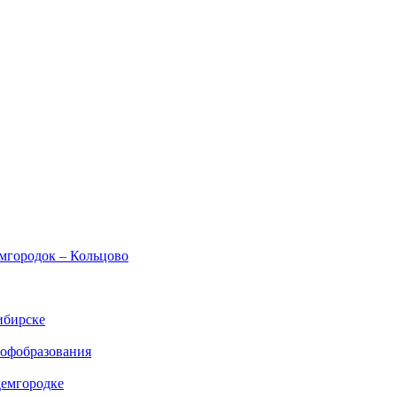
емгородок – Кольцово
ибирске
рофобразования
демгородке