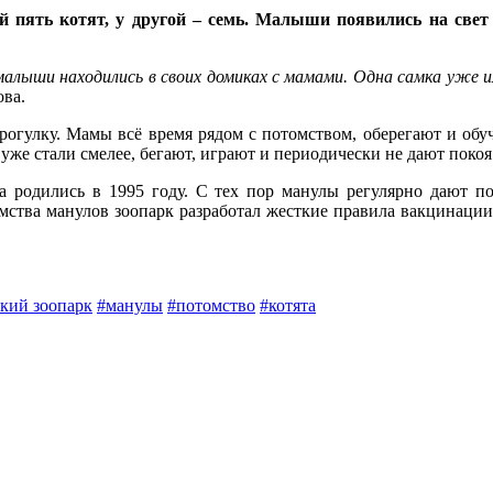
й пять котят, у другой – семь. Малыши появились на све
 малыши находились в своих домиках с мамами. Одна самка уже
ова.
гулку. Мамы всё время рядом с потомством, оберегают и обуч
 уже стали смелее, бегают, играют и периодически не дают поко
а родились в 1995 году. С тех пор манулы регулярно дают 
омства манулов зоопарк разработал жесткие правила вакцинаци
кий зоопарк
#манулы
#потомство
#котята