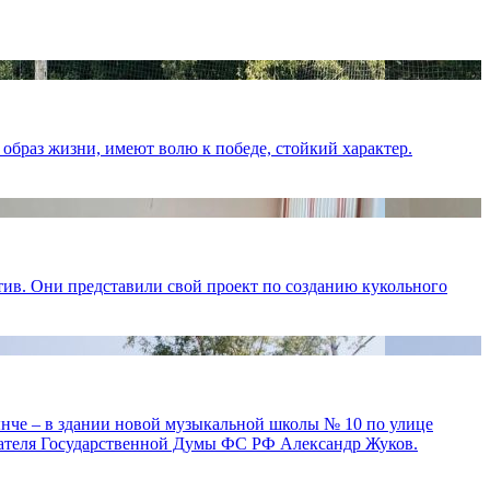
образ жизни, имеют волю к победе, стойкий характер.
ив. Они представили свой проект по созданию кукольного
ынче – в здании новой музыкальной школы № 10 по улице
дателя Государственной Думы ФС РФ Александр Жуков.