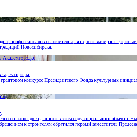
ей, профессионалов и любителей, всех, кто выбирает здоровый 
 традиций Новосибирска.
 Академгородке
 грантовом конкурсе Президентского Фонда культурных инициат
лу
лей на площадке сданного в этом году социального объекта. Н
обращением к строителям обратился первый заместитель Предсе