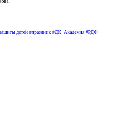
нова.
защиты детей
#праздник
#ДК_Академия
#РДФ