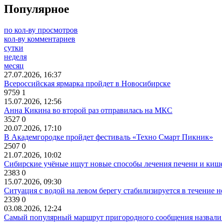
Популярное
по кол-ву просмотров
кол-ву комментариев
сутки
неделя
месяц
27.07.2026, 16:37
Всероссийская ярмарка пройдет в Новосибирске
9759
1
15.07.2026, 12:56
Анна Кикина во второй раз отправилась на МКС
3527
0
20.07.2026, 17:10
В Академгородке пройдет фестиваль «Техно Смарт Пикник»
2507
0
21.07.2026, 10:02
Сибирские учёные ищут новые способы лечения печени и киш
2383
0
15.07.2026, 09:30
Ситуация с водой на левом берегу стабилизируется в течение н
2339
0
03.08.2026, 12:24
Самый популярный маршрут пригородного сообщения назвали