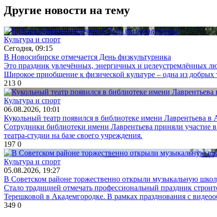
Другие новости на тему
Культура и спорт
Сегодня, 09:15
В Новосибирске отмечается День физкультурника
Это праздник увлечённых, энергичных и целеустремлённых люд
Широкое приобщение к физической культуре – одна из добрых
213
0
Культура и спорт
06.08.2026, 10:01
Кукольный театр появился в библиотеке имени Лаврентьева в
Сотрудники библиотеки имени Лаврентьева приняли участие в
театра-студии на базе своего учреждения.
197
0
Культура и спорт
05.08.2026, 19:27
В Советском районе торжественно открыли музыкальную шко
Стало традицией отмечать профессиональный праздник строите
Терешковой в Академгородке. В рамках празднования с видео
349
0