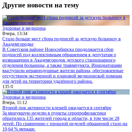
Другие новости на тему
Здоровье и медицина
Вчера, 13:34
Стало больше мест сбора подписей за детскую больницу в
Академгородке
В Советском районе Новосибирска продолжается сбор
подписей под коллективным обращением к депутатам о
возвращении в Академгородок детского стационарного
отделения больницы, а также травмпункта. Инициаторами
выступили неравнодушные жители района, обеспокоенные
отсутствием экстренной и плановой медицинской помощи
для детей на территории удалённого района.
135
0
Здоровье и медицина
Вчера, 11:12
Второй пик активности клещей ожидается в сентябре
За минувшую неделю в пункты серопрофилактики
обратились 135 жителей города и области, в том числе 28
детей. По сравнению с прошлой неделей обращений стало на
19,64 % меньше.