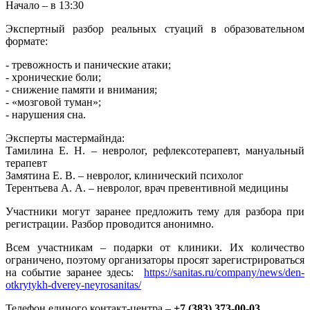
Начало – в 13:30
Экспертный разбор реальных стуаций в образовательном
формате:
- тревожность и панические атаки;
- хронические боли;
- снижение памяти и внимания;
- «мозговой туман»;
- нарушения сна.
Эксперты мастермайнда:
Тамилина Е. Н. – невролог, рефлексотерапевт, мануальный
терапевт
Замятина Е. В. – невролог, клинический психолог
Терентьева А. А. – невролог, врач превентивной медицины
Участники могут заранее предложить тему для разбора при
регистрации. Разбор проводится анонимно.
Всем участникам – подарки от клиники. Их количество
ограничено, поэтому организаторы просят зарегистрироваться
на событие заранее здесь:
https://sanitas.ru/company/news/den-
otkrytykh-dverey-neyrosanitas/
Телефон единого контакт-центра –
+7 (383) 373-00-03
.