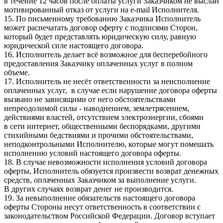
в течение 12 часов после оплаты услуги Заказчиком не выслан
мотивированный отказ от услуги на e-mail Исполнителя.
15. По письменному требованию Заказчика Исполнитель
может распечатать договор оферту с подписями Сторон,
который будет представлять юридическую силу, равную
юридической силе настоящего договора.
16. Исполнитель делает всё возможное для бесперебойного
предоставления Заказчику оплаченных услуг в полном
объеме.
17. Исполнитель не несёт ответственности за неисполнение
оплаченных услуг, в случае если нарушение договора оферты
вызвано не зависящими от него обстоятельствами
непреодолимой силы - наводнением, землетрясением,
действиями властей, отсутствием электроэнергии, сбоями
в сети интернет, общественными беспорядками, другими
стихийными бедствиями и прочими обстоятельствами,
неподконтрольными Исполнителю, которые могут помешать
исполнению условий настоящего договора оферты.
18. В случае невозможности исполнения условий договора
оферты, Исполнитель обязуется произвести возврат денежных
средств, оплаченных Заказчиком за выполнение услуги.
В других случаях возврат денег не производится.
19. За невыполнение обязательств настоящего договора
оферты Стороны несут ответственность в соответствии с
законодательством Российской Федерации. Договор вступает