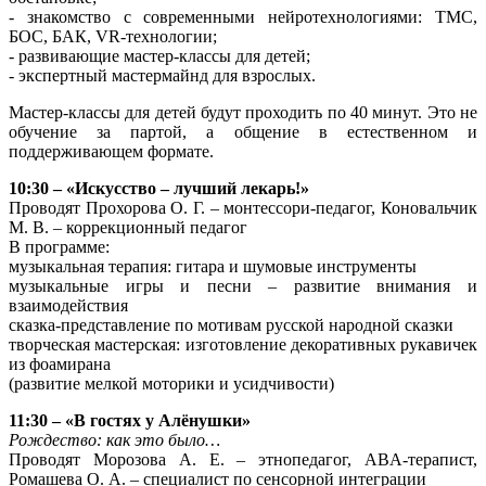
- знакомство с современными нейротехнологиями: ТМС,
БОС, БАК, VR-технологии;
- развивающие мастер-классы для детей;
- экспертный мастермайнд для взрослых.
Мастер-классы для детей будут проходить по 40 минут. Это не
обучение за партой, а общение в естественном и
поддерживающем формате.
10:30 – «Искусство – лучший лекарь!»
Проводят Прохорова О. Г. – монтессори-педагог, Коновальчик
М. В. – коррекционный педагог
В программе:
музыкальная терапия: гитара и шумовые инструменты
музыкальные игры и песни – развитие внимания и
взаимодействия
сказка-представление по мотивам русской народной сказки
творческая мастерская: изготовление декоративных рукавичек
из фоамирана
(развитие мелкой моторики и усидчивости)
11:30 – «В гостях у Алёнушки»
Рождество: как это было…
Проводят Морозова А. Е. – этнопедагог, ABA-терапист,
Ромашева О. А. – специалист по сенсорной интеграции