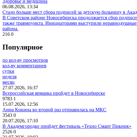
Здоровье и медицина
06.08.2026, 13:34
Стало больше мест сбора подписей за детскую больницу в Ака
В Советском районе Новосибирска продолжается сбор подписе
также травмпункта. Инициаторами выступили неравнодушные ж
района.
216
0
Популярное
по кол-ву просмотров
кол-ву комментариев
сутки
неделя
месяц
27.07.2026, 16:37
Всероссийская ярмарка пройдет в Новосибирске
9783
1
15.07.2026, 12:56
Анна Кикина во второй раз отправилась на МКС
3543
0
20.07.2026, 17:10
В Академгородке пройдет фестиваль «Техно Смарт Пикник»
2526
0