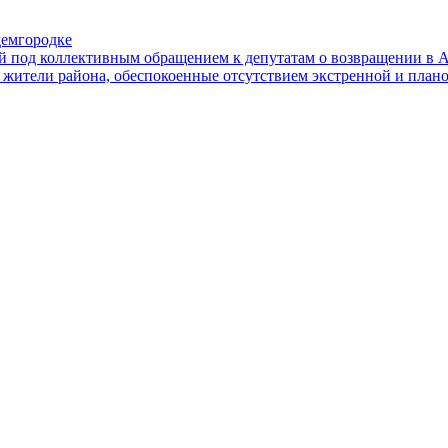
демгородке
й под коллективным обращением к депутатам о возвращении в А
ители района, обеспокоенные отсутствием экстренной и плано