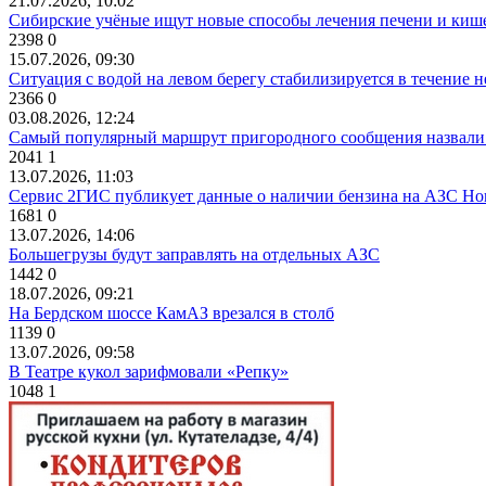
21.07.2026, 10:02
Сибирские учёные ищут новые способы лечения печени и киш
2398
0
15.07.2026, 09:30
Ситуация с водой на левом берегу стабилизируется в течение н
2366
0
03.08.2026, 12:24
Самый популярный маршрут пригородного сообщения назвали
2041
1
13.07.2026, 11:03
Сервис 2ГИС публикует данные о наличии бензина на АЗС Но
1681
0
13.07.2026, 14:06
Большегрузы будут заправлять на отдельных АЗС
1442
0
18.07.2026, 09:21
На Бердском шоссе КамАЗ врезался в столб
1139
0
13.07.2026, 09:58
В Театре кукол зарифмовали «Репку»
1048
1