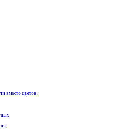
ти вместо цветов»
тных
ины