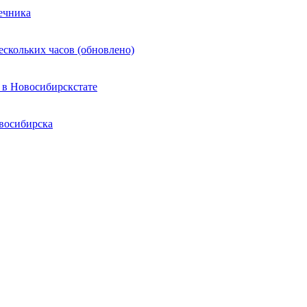
ечника
ескольких часов (обновлено)
 в Новосибирскстате
восибирска