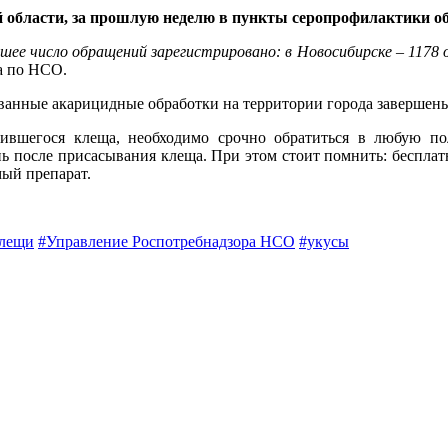
 области, за прошлую неделю в пункты серопрофилактики об
шее число обращений зарегистрировано: в Новосибирске – 1178 
а по НСО.
ованные акарицидные обработки на территории города завершен
ившегося клеща, необходимо срочно обратиться в любую по
ь после присасывания клеща. При этом стоит помнить: бесплатн
мый препарат.
лещи
#Управление Роспотребнадзора НСО
#укусы