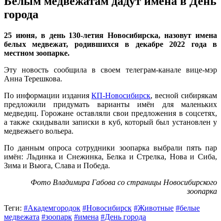
Белым медвежатам дадут имена в День
города
25 июня, в день 130-летия Новосибирска, назовут имена
белых медвежат, родившихся в декабре 2022 года в
местном зоопарке.
Эту новость сообщила в своем телеграм-канале вице-мэр
Анна Терешкова.
По информации издания
КП-Новосибирск
, весной сибирякам
предложили придумать варианты имён для маленьких
медведиц. Горожане оставляли свои предложения в соцсетях,
а также скидывали записки в куб, который был установлен у
медвежьего вольера.
По данным опроса сотрудники зоопарка выбрали пять пар
имён: Льдинка и Снежинка, Белка и Стрелка, Нова и Сиба,
Зима и Вьюга, Слава и Победа.
Фото Владимира Габова со страницы Новосибирского
зоопарка
Теги:
#Академгородок
#Новосибирск
#Животные
#белые
медвежата
#зоопарк
#имена
#День города