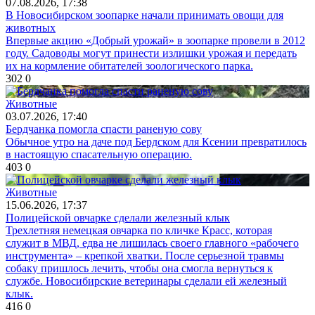
07.08.2026, 17:38
В Новосибирском зоопарке начали принимать овощи для
животных
Впервые акцию «Добрый урожай» в зоопарке провели в 2012
году. Садоводы могут принести излишки урожая и передать
их на кормление обитателей зоологического парка.
302
0
Животные
03.07.2026, 17:40
Бердчанка помогла спасти раненую сову
Обычное утро на даче под Бердском для Ксении превратилось
в настоящую спасательную операцию.
403
0
Животные
15.06.2026, 17:37
Полицейской овчарке сделали железный клык
Трехлетняя немецкая овчарка по кличке Красс, которая
служит в МВД, едва не лишилась своего главного «рабочего
инструмента» – крепкой хватки. После серьезной травмы
собаку пришлось лечить, чтобы она смогла вернуться к
службе. Новосибирские ветеринары сделали ей железный
клык.
416
0