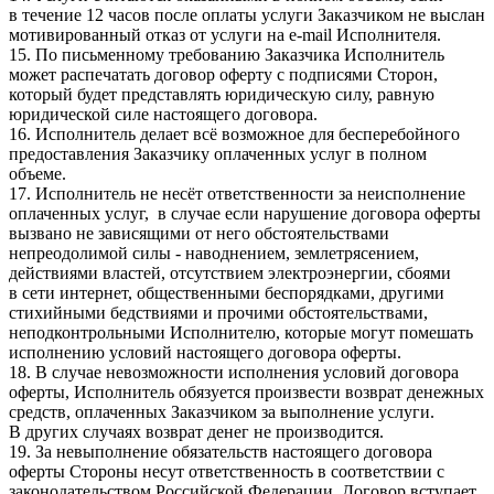
в течение 12 часов после оплаты услуги Заказчиком не выслан
мотивированный отказ от услуги на e-mail Исполнителя.
15. По письменному требованию Заказчика Исполнитель
может распечатать договор оферту с подписями Сторон,
который будет представлять юридическую силу, равную
юридической силе настоящего договора.
16. Исполнитель делает всё возможное для бесперебойного
предоставления Заказчику оплаченных услуг в полном
объеме.
17. Исполнитель не несёт ответственности за неисполнение
оплаченных услуг, в случае если нарушение договора оферты
вызвано не зависящими от него обстоятельствами
непреодолимой силы - наводнением, землетрясением,
действиями властей, отсутствием электроэнергии, сбоями
в сети интернет, общественными беспорядками, другими
стихийными бедствиями и прочими обстоятельствами,
неподконтрольными Исполнителю, которые могут помешать
исполнению условий настоящего договора оферты.
18. В случае невозможности исполнения условий договора
оферты, Исполнитель обязуется произвести возврат денежных
средств, оплаченных Заказчиком за выполнение услуги.
В других случаях возврат денег не производится.
19. За невыполнение обязательств настоящего договора
оферты Стороны несут ответственность в соответствии с
законодательством Российской Федерации. Договор вступает