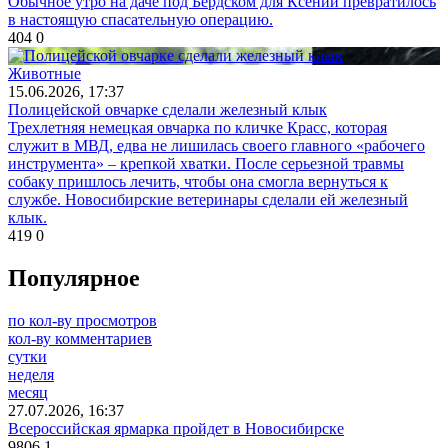
Обычное утро на даче под Бердском для Ксении превратилось
в настоящую спасательную операцию.
404
0
Животные
15.06.2026, 17:37
Полицейской овчарке сделали железный клык
Трехлетняя немецкая овчарка по кличке Красс, которая
служит в МВД, едва не лишилась своего главного «рабочего
инструмента» – крепкой хватки. После серьезной травмы
собаку пришлось лечить, чтобы она смогла вернуться к
службе. Новосибирские ветеринары сделали ей железный
клык.
419
0
Популярное
по кол-ву просмотров
кол-ву комментариев
сутки
неделя
месяц
27.07.2026, 16:37
Всероссийская ярмарка пройдет в Новосибирске
9806
1