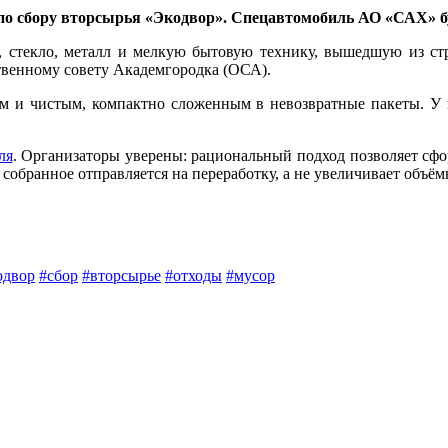
я по сбору вторсырья «Экодвор». Спецавтомобиль АО «САХ» бу
ик, стекло, металл и мелкую бытовую технику, вышедшую из 
венному совету Академгородка (ОСА).
им и чистым, компактно сложенным в невозвратные пакеты. У п
ля
. Организаторы уверены: рациональный подход позволяет сфо
ё собранное отправляется на переработку, а не увеличивает объё
одвор
#сбор
#вторсырье
#отходы
#мусор