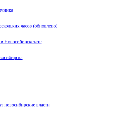
ечника
ескольких часов (обновлено)
 в Новосибирскстате
восибирска
ят новосибирские власти