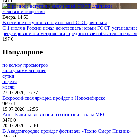
141
0
Человек и общество
Вчера, 14:53
В регионе вступил в силу новый ГОСТ для такси
С 1 июля в России начал действовать новый ГОСТ, устанавли
регулированию и метрологии, предписывает обязательное разм
197
0
Популярное
по кол-ву просмотров
кол-ву комментариев
сутки
неделя
месяц
27.07.2026, 16:37
Всероссийская ярмарка пройдет в Новосибирске
9695
1
15.07.2026, 12:56
Анна Кикина во второй раз отправилась на МКС
3476
0
20.07.2026, 17:10
В Академгородке пройдет фестиваль «Техно Смарт Пикник»
2461
0