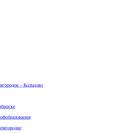
емгородок – Кольцово
ибирске
рофобразования
демгородке