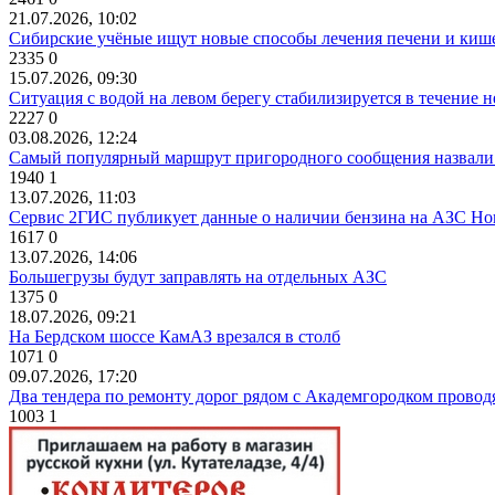
21.07.2026, 10:02
Сибирские учёные ищут новые способы лечения печени и киш
2335
0
15.07.2026, 09:30
Ситуация с водой на левом берегу стабилизируется в течение н
2227
0
03.08.2026, 12:24
Самый популярный маршрут пригородного сообщения назвали
1940
1
13.07.2026, 11:03
Сервис 2ГИС публикует данные о наличии бензина на АЗС Но
1617
0
13.07.2026, 14:06
Большегрузы будут заправлять на отдельных АЗС
1375
0
18.07.2026, 09:21
На Бердском шоссе КамАЗ врезался в столб
1071
0
09.07.2026, 17:20
Два тендера по ремонту дорог рядом с Академгородком провод
1003
1