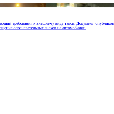
вающий требования к внешнему виду такси. Документ, опублик
ещение опознавательных знаков на автомобилях.