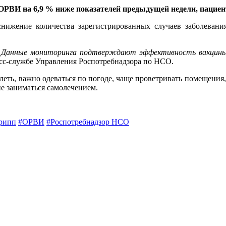
ОРВИ на 6,9 % ниже показателей предыдущей недели, пациенто
снижение количества зарегистрированных случаев заболеван
 Данные мониторинга подтверждают эффективность вакцины п
сс-службе Управления Роспотребнадзора по НСО.
олеть, важно одеваться по погоде, чаще проветривать помещения
не заниматься самолечением.
рипп
#ОРВИ
#Роспотребнадзор НСО