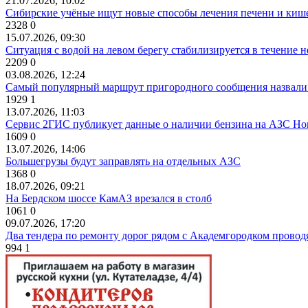
21.07.2026, 10:02
Сибирские учёные ищут новые способы лечения печени и киш
2328
0
15.07.2026, 09:30
Ситуация с водой на левом берегу стабилизируется в течение н
2209
0
03.08.2026, 12:24
Самый популярный маршрут пригородного сообщения назвали
1929
1
13.07.2026, 11:03
Сервис 2ГИС публикует данные о наличии бензина на АЗС Но
1609
0
13.07.2026, 14:06
Большегрузы будут заправлять на отдельных АЗС
1368
0
18.07.2026, 09:21
На Бердском шоссе КамАЗ врезался в столб
1061
0
09.07.2026, 17:20
Два тендера по ремонту дорог рядом с Академгородком провод
994
1