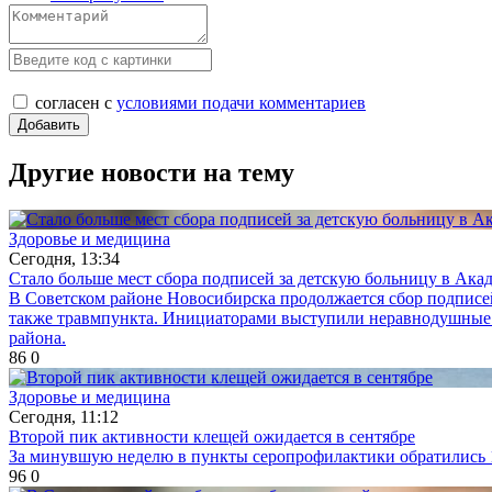
согласен с
условиями подачи комментариев
Другие новости на тему
Здоровье и медицина
Сегодня, 13:34
Стало больше мест сбора подписей за детскую больницу в Ака
В Советском районе Новосибирска продолжается сбор подписе
также травмпункта. Инициаторами выступили неравнодушные ж
района.
86
0
Здоровье и медицина
Сегодня, 11:12
Второй пик активности клещей ожидается в сентябре
За минувшую неделю в пункты серопрофилактики обратились 13
96
0