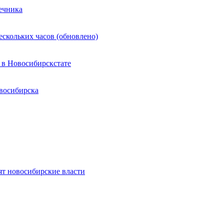
ечника
ескольких часов (обновлено)
 в Новосибирскстате
восибирска
ят новосибирские власти