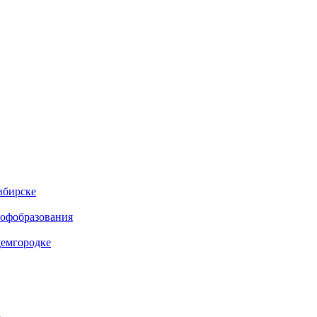
ибирске
рофобразования
демгородке