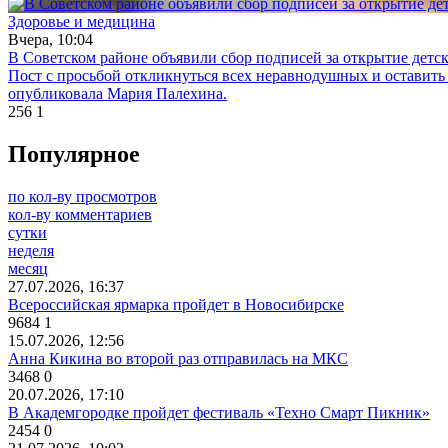
Здоровье и медицина
Вчера, 10:04
В Советском районе объявили сбор подписей за открытие детс
Пост с просьбой откликнуться всех неравнодушных и оставить
опубликовала Мария Палехина.
256
1
Популярное
по кол-ву просмотров
кол-ву комментариев
сутки
неделя
месяц
27.07.2026, 16:37
Всероссийская ярмарка пройдет в Новосибирске
9684
1
15.07.2026, 12:56
Анна Кикина во второй раз отправилась на МКС
3468
0
20.07.2026, 17:10
В Академгородке пройдет фестиваль «Техно Смарт Пикник»
2454
0