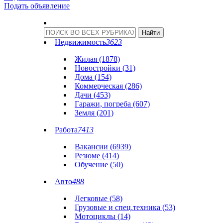
Подать объявление
Недвижимость
3623
Жилая (1878)
Новостройки (31)
Дома (154)
Коммерческая (286)
Дачи (453)
Гаражи, погреба (607)
Земля (201)
Работа
7413
Вакансии (6939)
Резюме (414)
Обучение (50)
Авто
488
Легковые (58)
Грузовые и спец.техника (53)
Мотоциклы (14)