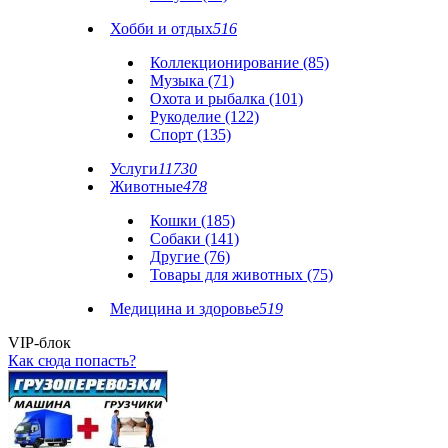
Хобби и отдых
516
Коллекционирование (85)
Музыка (71)
Охота и рыбалка (101)
Рукоделие (122)
Спорт (135)
Услуги
11730
Животные
478
Кошки (185)
Собаки (141)
Другие (76)
Товары для животных (75)
Медицина и здоровье
519
VIP-блок
Как сюда попасть?