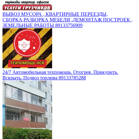
ВЫВОЗ МУСОРА , КВАРТИРНЫЕ ПЕРЕЕЗДЫ,
СБОРКА,РАЗБОРКА МЕБЕЛИ ,ДЕМОНТАЖ ПОСТРОЕК ,
ЗЕМЕЛЬНЫЕ РАБОТЫ 89133756909
24/7 Автомобильная техпомощь. Отогрев. Прикурить.
Вскрыть. Подвоз топлива 89133785288