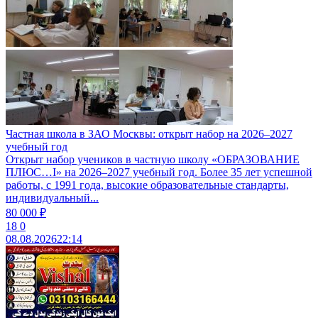
Частная школа в ЗАО Москвы: открыт набор на 2026–2027
учебный год
Открыт набор учеников в частную школу «ОБРАЗОВАНИЕ
ПЛЮС…I» на 2026–2027 учебный год. Более 35 лет успешной
работы, с 1991 года, высокие образовательные стандарты,
индивидуальный...
80 000 ₽
18
0
08.08.2026
22:14