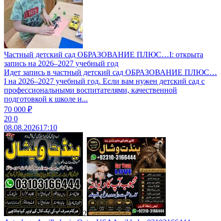
Частный детский сад ОБРАЗОВАНИЕ ПЛЮС…I: открыта
запись на 2026–2027 учебный год
Идет запись в частный детский сад ОБРАЗОВАНИЕ ПЛЮС…
I на 2026–2027 учебный год. Если вам нужен детский сад с
профессиональными воспитателями, качественной
подготовкой к школе и...
70 000 ₽
20
0
08.08.2026
17:10
2