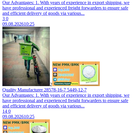
Our Advantages: 1. With years of experience in export shipping, we
have professional and experienced freight forwarders to ensure safe
and efficient delivery of goods via various...
3
0
09.08.2026
10:25
2
Quality Manufacturer 28578-16-7 5449-12-7
Our Advantages: 1. With years of experience in export shipping, we
have professional and experienced freight forwarders to ensure safe
and efficient delivery of goods via various...
14
0
09.08.2026
10:25