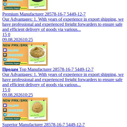
Premium Manufacturer 28578-16-7 5449-12-7
Our Advantages: 1. With years of experience in export shipping, we
have professional and experienced freight forwarders to ensure safe
and efficient delivery of goods via various...
15
0
09.08.2026
10:25
Продам
Top Manufacturer 28578-16-7 5449-12-7
Our Advantages: 1. With years of experience in export shipping, we
have professional and experienced freight forwarders to ensure safe
and efficient delivery of goods via various...
15
0
09.08.2026
10:25
Superior Manufacturer 28578-16-7 5449-12-7