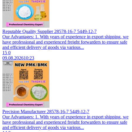
Reputable Quality Supplier 28578-16-7 5449-12-7
Our Advantages: 1. With years of experience in export shipping, we
have professional and experienced freight forwarders to ensure safe
and efficient delivery of goods via various...
15
0
09.08.2026
10:23
Precision Manufacturer 28578-16-7 5449-12-7
Our Advantages: 1. With years of experience in export shipping, we
have professional and experienced freight forwarders to ensure safe
and efficient delivery of goods via various...