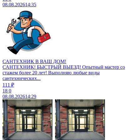
08.08.2026
14:35
САНТЕХНИК В ВАШ ДОМ!
САНТЕХНИК! БЫСТРЫЙ ВЫЕЗД! Опытный мастер со
стажем более 20 лет! Выполняю любые виды
сантехнических...
111 ₽
18
0
08.08.2026
14:29