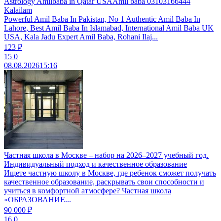
Astrology Amilbaba in Qatar USAAmil baba 03103166444
Kalailam
Powerful Amil Baba In Pakistan, No 1 Authentic Amil Baba In
Lahore, Best Amil Baba In Islamabad, International Amil Baba UK
USA, Kala Jadu Expert Amil Baba, Rohani Ilaj...
123 ₽
15
0
08.08.2026
15:16
Частная школа в Москве – набор на 2026–2027 учебный год.
Индивидуальный подход и качественное образование
Ищете частную школу в Москве, где ребенок сможет получать
качественное образование, раскрывать свои способности и
учиться в комфортной атмосфере? Частная школа
«ОБРАЗОВАНИЕ...
90 000 ₽
16
0