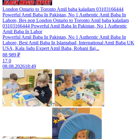
London Ontario to Toronto Amil baba kalailam 03103166444
Powerful Amil Baba In Pakistan, No 1 Authentic Amil Baba In
Lahore, Bes pop London Ontario to Toronto Amil baba kalailam
03103166444 Powerful Amil Baba In Pakistan, No 1 Authentic
Amil Baba In Lahor
Powerful Amil Baba In Pakistan, No 1 Authentic Amil Baba In
Lahore, Best Amil Baba In Islamabad, International Amil Baba UK
USA, Kala Jadu Expert Amil Baba, Rohani Ilaj...
88 989 ₽
17
0
08.08.2026
18:49
7