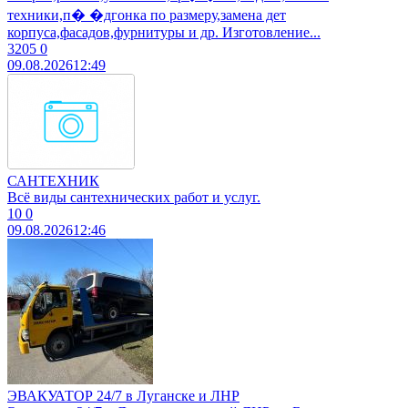
техники,п� �дгонка по размеру,замена дет
корпуса,фасадов,фурнитуры и др. Изготовление...
3205
0
09.08.2026
12:49
САНТЕХНИК
Всё виды сантехнических работ и услуг.
10
0
09.08.2026
12:46
ЭВАКУАТОР 24/7 в Луганске и ЛНР