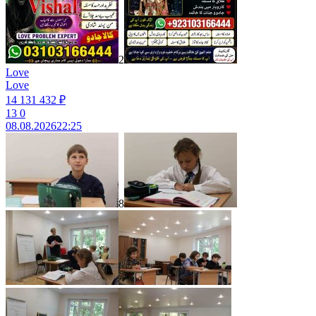
2
Love
Love
14 131 432 ₽
13
0
08.08.2026
22:25
8