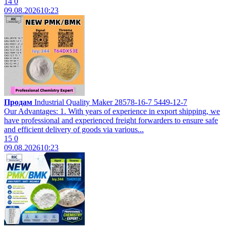
14
0
09.08.2026
10:23
Продам
Industrial Quality Maker 28578-16-7 5449-12-7
Our Advantages: 1. With years of experience in export shipping, we
have professional and experienced freight forwarders to ensure safe
and efficient delivery of goods via various...
15
0
09.08.2026
10:23