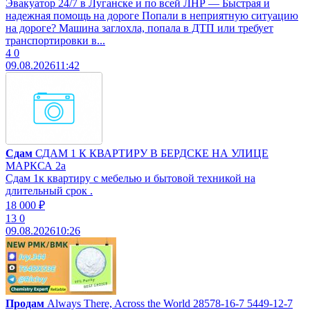
Эвакуатор 24/7 в Луганске и по всей ЛНР — Быстрая и
надежная помощь на дороге Попали в неприятную ситуацию
на дороге? Машина заглохла, попала в ДТП или требует
транспортировки в...
4
0
09.08.2026
11:42
Сдам
СДАМ 1 К КВАРТИРУ В БЕРДСКЕ НА УЛИЦЕ
МАРКСА 2а
Сдам 1к квартиру с мебелью и бытовой техникой на
длительный срок .
18 000 ₽
13
0
09.08.2026
10:26
Продам
Always There, Across the World 28578-16-7 5449-12-7