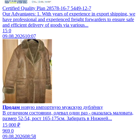
Certified Quality Plan 28578-16-7 5449-12-7
Our Advantages: 1. With years of experience in export shipping, we
have professional and experienced freight forwarders to ensure safe
and efficient delivery of goods via various...
15
0
09.08.2026
10:07
Продам
новую импортную мужскую дублёнку
В отличном состоянии, одевал один раз - оказалась маловата,
размер 52-54, рост 165-175см. Забирать в Нижней...
15 000 ₽
969
0
09.08.2026
08:58