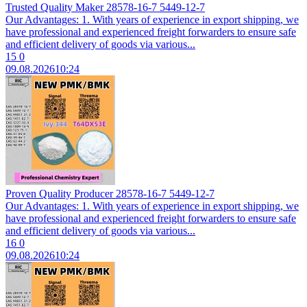
Trusted Quality Maker 28578-16-7 5449-12-7
Our Advantages: 1. With years of experience in export shipping, we
have professional and experienced freight forwarders to ensure safe
and efficient delivery of goods via various...
15
0
09.08.2026
10:24
Proven Quality Producer 28578-16-7 5449-12-7
Our Advantages: 1. With years of experience in export shipping, we
have professional and experienced freight forwarders to ensure safe
and efficient delivery of goods via various...
16
0
09.08.2026
10:24