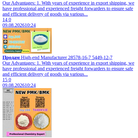
Our Advantages: 1. With years of experience in export shipping, we
have professional and experienced freight forwarders to ensure safe
and efficient delivery of goods via various...
14
0
09.08.2026
10:24
Продам
High-end Manufacturer 28578-16-7 5449-12-7
Our Advantages: 1. With years of experience in export shipping, we
have professional and experienced freight forwarders to ensure safe
and efficient delivery of goods via various...
15
0
09.08.2026
10:24