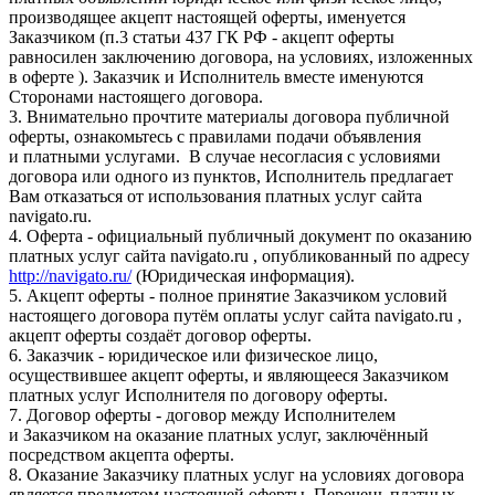
производящее акцепт настоящей оферты, именуется
Заказчиком (п.3 статьи 437 ГК РФ - акцепт оферты
равносилен заключению договора, на условиях, изложенных
в оферте ). Заказчик и Исполнитель вместе именуются
Сторонами настоящего договора.
3. Внимательно прочтите материалы договора публичной
оферты, ознакомьтесь с правилами подачи объявления
и платными услугами. В случае несогласия с условиями
договора или одного из пунктов, Исполнитель предлагает
Вам отказаться от использования платных услуг сайта
navigato.ru.
4. Оферта - официальный публичный документ по оказанию
платных услуг сайта navigato.ru , опубликованный по адресу
http://navigato.ru/
(Юридическая информация).
5. Акцепт оферты - полное принятие Заказчиком условий
настоящего договора путём оплаты услуг сайта navigato.ru ,
акцепт оферты создаёт договор оферты.
6. Заказчик - юридическое или физическое лицо,
осуществившее акцепт оферты, и являющееся Заказчиком
платных услуг Исполнителя по договору оферты.
7. Договор оферты - договор между Исполнителем
и Заказчиком на оказание платных услуг, заключённый
посредством акцепта оферты.
8. Оказание Заказчику платных услуг на условиях договора
является предметом настоящей оферты. Перечень платных