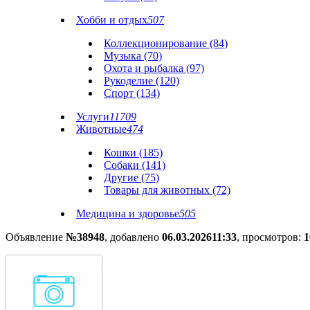
Хобби и отдых
507
Коллекционирование (84)
Музыка (70)
Охота и рыбалка (97)
Рукоделие (120)
Спорт (134)
Услуги
11709
Животные
474
Кошки (185)
Собаки (141)
Другие (75)
Товары для животных (72)
Медицина и здоровье
505
Объявление
№38948
, добавлено
06.03.2026
11:33
, просмотров:
1