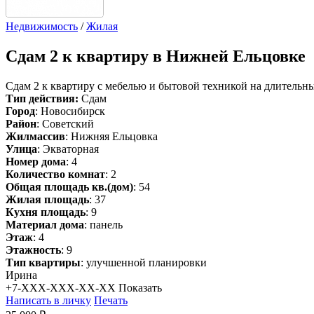
Недвижимость
/
Жилая
Сдам
2 к квартиру в Нижней Ельцовке
Сдам 2 к квартиру с мебелью и бытовой техникой на длительны
Тип действия:
Сдам
Город
: Новосибирск
Район
: Советский
Жилмассив
: Нижняя Ельцовка
Улица
: Экваторная
Номер дома
: 4
Количество комнат
: 2
Общая площадь кв.(дом)
: 54
Жилая площадь
: 37
Кухня площадь
: 9
Материал дома
: панель
Этаж
: 4
Этажность
: 9
Тип квартиры
: улучшенной планировки
Ирина
+7-XXX-XXX-XX-XX
Показать
Написать в личку
Печать