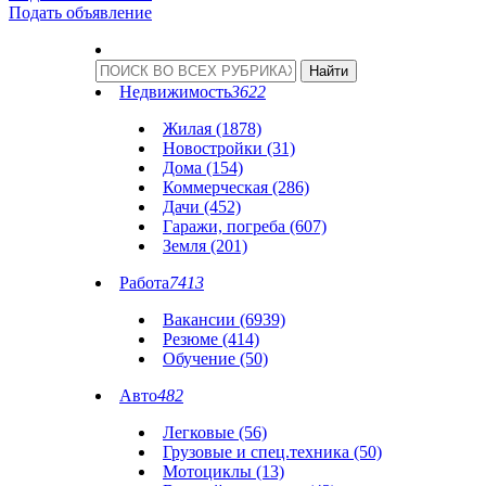
Подать объявление
Недвижимость
3622
Жилая (1878)
Новостройки (31)
Дома (154)
Коммерческая (286)
Дачи (452)
Гаражи, погреба (607)
Земля (201)
Работа
7413
Вакансии (6939)
Резюме (414)
Обучение (50)
Авто
482
Легковые (56)
Грузовые и спец.техника (50)
Мотоциклы (13)