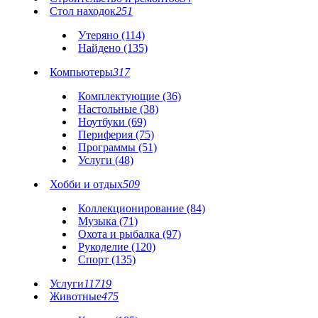
Стол находок
251
Утеряно (114)
Найдено (135)
Компьютеры
317
Комплектующие (36)
Настольные (38)
Ноутбуки (69)
Периферия (75)
Программы (51)
Услуги (48)
Хобби и отдых
509
Коллекционирование (84)
Музыка (71)
Охота и рыбалка (97)
Рукоделие (120)
Спорт (135)
Услуги
11719
Животные
475