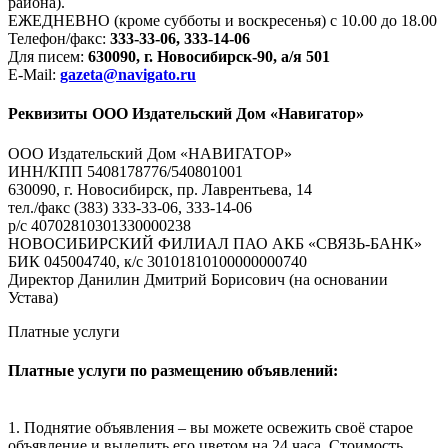
района).
ЕЖЕДНЕВНО (кроме субботы и воскресенья) с 10.00 до 18.00
Телефон/факс:
333-33-06, 333-14-06
Для писем:
630090, г. Новосибирск-90, а/я 501
E-Mail:
gazeta@navigato.ru
Реквизиты ООО Издательский Дом «Навигатор»
ООО Издательский Дом «НАВИГАТОР»
ИНН/КПП 5408178776/540801001
630090, г. Новосибирск, пр. Лаврентьева, 14
тел./факс (383) 333-33-06, 333-14-06
р/с 40702810301330000238
НОВОСИБИРСКИЙ ФИЛИАЛ ПАО АКБ «СВЯЗЬ-БАНК»
БИК 045004740, к/с 30101810100000000740
Директор Данилин Дмитрий Борисович (на основании
Устава)
Платные услуги
Платные услуги по размещению объявлений:
1. Поднятие объявления – вы можете освежить своё старое
объявление и выделить его цветом на 24 часа. Стоимость