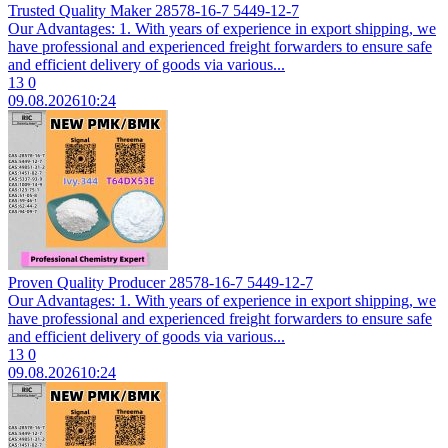
Trusted Quality Maker 28578-16-7 5449-12-7
Our Advantages: 1. With years of experience in export shipping, we
have professional and experienced freight forwarders to ensure safe
and efficient delivery of goods via various...
13
0
09.08.2026
10:24
Proven Quality Producer 28578-16-7 5449-12-7
Our Advantages: 1. With years of experience in export shipping, we
have professional and experienced freight forwarders to ensure safe
and efficient delivery of goods via various...
13
0
09.08.2026
10:24