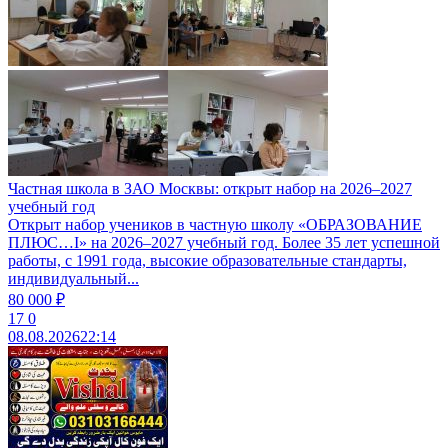
Частная школа в ЗАО Москвы: открыт набор на 2026–2027
учебный год
Открыт набор учеников в частную школу «ОБРАЗОВАНИЕ
ПЛЮС…I» на 2026–2027 учебный год. Более 35 лет успешной
работы, с 1991 года, высокие образовательные стандарты,
индивидуальный...
80 000 ₽
17
0
08.08.2026
22:14