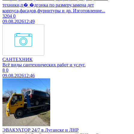
техники,п� �дгонка по размеру,замена дет
корпуса,фасадов,фурнитуры и др. Изготовление...
3204
0
09.08.2026
12:49
САНТЕХНИК
Всё виды сантехнических работ и услуг.
8
0
09.08.2026
12:46
ЭВАКУАТОР 24/7 в Луганске и ЛНР