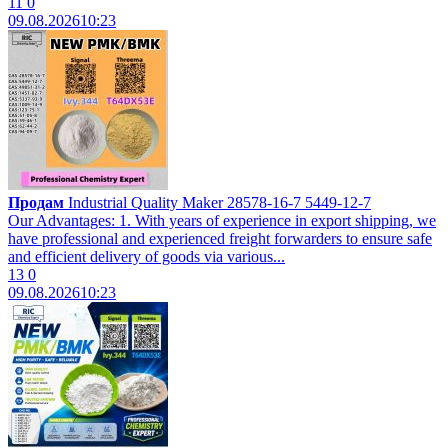
11
0
09.08.2026
10:23
Продам
Industrial Quality Maker 28578-16-7 5449-12-7
Our Advantages: 1. With years of experience in export shipping, we
have professional and experienced freight forwarders to ensure safe
and efficient delivery of goods via various...
13
0
09.08.2026
10:23