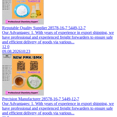
Reputable Quality Supplier 28578-16-7 5449-12-7
Our Advantages: 1. With years of experience in export shipping, we
have professional and experienced freight forwarders to ensure safe
and efficient delivery of goods via various...
12
0
09.08.2026
10:23
Precision Manufacturer 28578-16-7 5449-12-7
Our Advantages: 1. With years of experience in export shipping, we
have professional and experienced freight forwarders to ensure safe
and efficient delivery of goods via various...