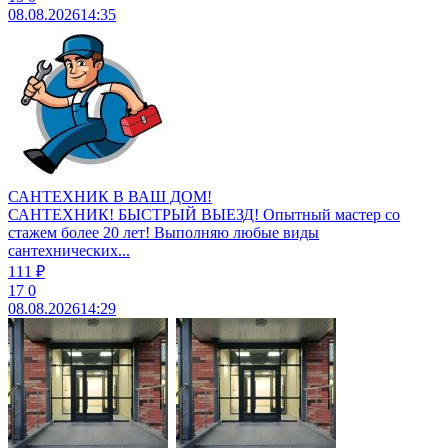
08.08.2026
14:35
САНТЕХНИК В ВАШ ДОМ!
САНТЕХНИК! БЫСТРЫЙ ВЫЕЗД! Опытный мастер со
стажем более 20 лет! Выполняю любые виды
сантехнических...
111 ₽
17
0
08.08.2026
14:29