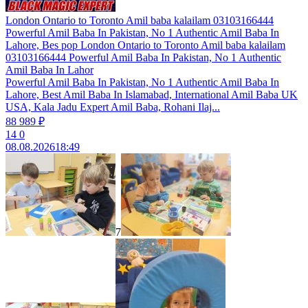
London Ontario to Toronto Amil baba kalailam 03103166444
Powerful Amil Baba In Pakistan, No 1 Authentic Amil Baba In
Lahore, Bes pop London Ontario to Toronto Amil baba kalailam
03103166444 Powerful Amil Baba In Pakistan, No 1 Authentic
Amil Baba In Lahor
Powerful Amil Baba In Pakistan, No 1 Authentic Amil Baba In
Lahore, Best Amil Baba In Islamabad, International Amil Baba UK
USA, Kala Jadu Expert Amil Baba, Rohani Ilaj...
88 989 ₽
14
0
08.08.2026
18:49
7