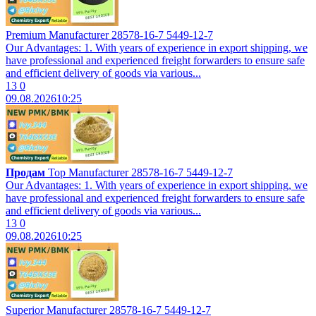
Premium Manufacturer 28578-16-7 5449-12-7
Our Advantages: 1. With years of experience in export shipping, we
have professional and experienced freight forwarders to ensure safe
and efficient delivery of goods via various...
13
0
09.08.2026
10:25
Продам
Top Manufacturer 28578-16-7 5449-12-7
Our Advantages: 1. With years of experience in export shipping, we
have professional and experienced freight forwarders to ensure safe
and efficient delivery of goods via various...
13
0
09.08.2026
10:25
Superior Manufacturer 28578-16-7 5449-12-7