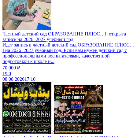
Частный детский сад ОБРАЗОВАНИЕ ПЛЮС…I: открыта
запись на 2026–2027 учебный год
Идет запись в частный детский сад ОБРАЗОВАНИЕ ПЛЮС…
I на 2026–2027 учебный год. Если вам нужен детский сад с
профессиональными воспитателями, качественной
подготовкой к школе и...
70 000 ₽
19
0
08.08.2026
17:10
2