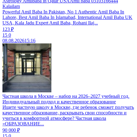
Astrology Amilbaba in Qatar USAAmil baba 03103166444
Kalailam
Powerful Amil Baba In Pakistan, No 1 Authentic Amil Baba In
Lahore, Best Amil Baba In Islamabad, International Amil Baba UK
USA, Kala Jadu Expert Amil Baba, Rohani Ilaj...
123 ₽
15
0
08.08.2026
15:16
Частная школа в Москве – набор на 2026–2027 учебный год.
Индивидуальный подход и качественное образование
Ищете частную школу в Москве, где ребенок сможет получать
качественное образование, раскрывать свои способности и
учиться в комфортной атмосфере? Частная школа
«ОБРАЗОВАНИЕ...
90 000 ₽
15
0