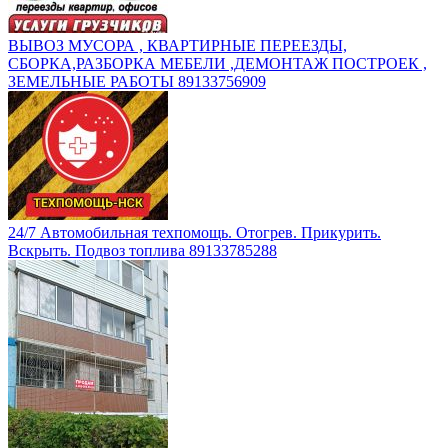
ВЫВОЗ МУСОРА , КВАРТИРНЫЕ ПЕРЕЕЗДЫ,
СБОРКА,РАЗБОРКА МЕБЕЛИ ,ДЕМОНТАЖ ПОСТРОЕК ,
ЗЕМЕЛЬНЫЕ РАБОТЫ 89133756909
24/7 Автомобильная техпомощь. Отогрев. Прикурить.
Вскрыть. Подвоз топлива 89133785288