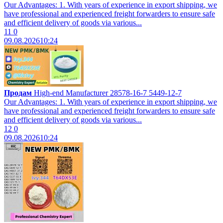
Our Advantages: 1. With years of experience in export shipping, we
have professional and experienced freight forwarders to ensure safe
and efficient delivery of goods via various...
11
0
09.08.2026
10:24
Продам
High-end Manufacturer 28578-16-7 5449-12-7
Our Advantages: 1. With years of experience in export shipping, we
have professional and experienced freight forwarders to ensure safe
and efficient delivery of goods via various...
12
0
09.08.2026
10:24