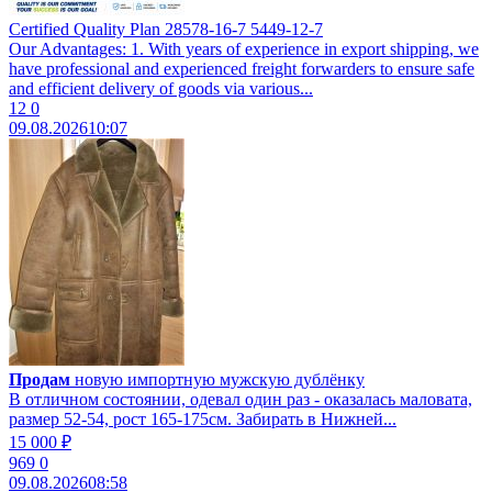
Certified Quality Plan 28578-16-7 5449-12-7
Our Advantages: 1. With years of experience in export shipping, we
have professional and experienced freight forwarders to ensure safe
and efficient delivery of goods via various...
12
0
09.08.2026
10:07
Продам
новую импортную мужскую дублёнку
В отличном состоянии, одевал один раз - оказалась маловата,
размер 52-54, рост 165-175см. Забирать в Нижней...
15 000 ₽
969
0
09.08.2026
08:58