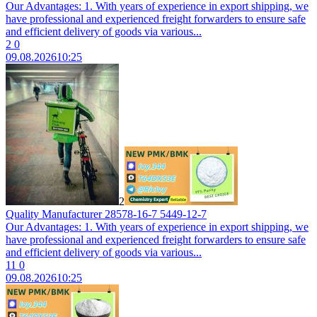
Our Advantages: 1. With years of experience in export shipping, we
have professional and experienced freight forwarders to ensure safe
and efficient delivery of goods via various...
2
0
09.08.2026
10:25
2
Quality Manufacturer 28578-16-7 5449-12-7
Our Advantages: 1. With years of experience in export shipping, we
have professional and experienced freight forwarders to ensure safe
and efficient delivery of goods via various...
11
0
09.08.2026
10:25