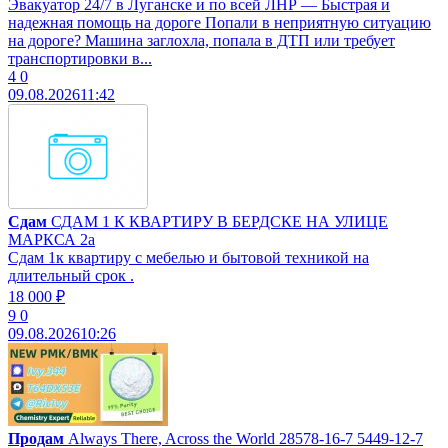
Эвакуатор 24/7 в Луганске и по всей ЛНР — Быстрая и
надежная помощь на дороге Попали в неприятную ситуацию
на дороге? Машина заглохла, попала в ДТП или требует
транспортировки в...
4
0
09.08.2026
11:42
Сдам
СДАМ 1 К КВАРТИРУ В БЕРДСКЕ НА УЛИЦЕ
МАРКСА 2а
Сдам 1к квартиру с мебелью и бытовой техникой на
длительный срок .
18 000 ₽
9
0
09.08.2026
10:26
Продам
Always There, Across the World 28578-16-7 5449-12-7