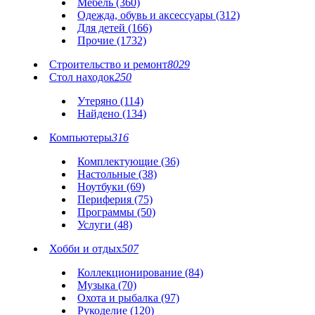
Мебель (360)
Одежда, обувь и аксессуары (312)
Для детей (166)
Прочие (1732)
Строительство и ремонт
8029
Стол находок
250
Утеряно (114)
Найдено (134)
Компьютеры
316
Комплектующие (36)
Настольные (38)
Ноутбуки (69)
Периферия (75)
Программы (50)
Услуги (48)
Хобби и отдых
507
Коллекционирование (84)
Музыка (70)
Охота и рыбалка (97)
Рукоделие (120)