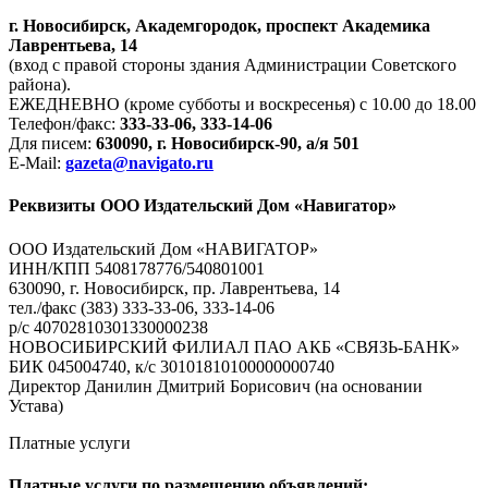
г. Новосибирск, Академгородок, проспект Академика
Лаврентьева, 14
(вход с правой стороны здания Администрации Советского
района).
ЕЖЕДНЕВНО (кроме субботы и воскресенья) с 10.00 до 18.00
Телефон/факс:
333-33-06, 333-14-06
Для писем:
630090, г. Новосибирск-90, а/я 501
E-Mail:
gazeta@navigato.ru
Реквизиты ООО Издательский Дом «Навигатор»
ООО Издательский Дом «НАВИГАТОР»
ИНН/КПП 5408178776/540801001
630090, г. Новосибирск, пр. Лаврентьева, 14
тел./факс (383) 333-33-06, 333-14-06
р/с 40702810301330000238
НОВОСИБИРСКИЙ ФИЛИАЛ ПАО АКБ «СВЯЗЬ-БАНК»
БИК 045004740, к/с 30101810100000000740
Директор Данилин Дмитрий Борисович (на основании
Устава)
Платные услуги
Платные услуги по размещению объявлений: