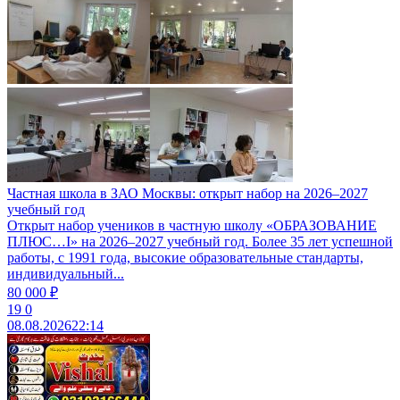
Частная школа в ЗАО Москвы: открыт набор на 2026–2027
учебный год
Открыт набор учеников в частную школу «ОБРАЗОВАНИЕ
ПЛЮС…I» на 2026–2027 учебный год. Более 35 лет успешной
работы, с 1991 года, высокие образовательные стандарты,
индивидуальный...
80 000 ₽
19
0
08.08.2026
22:14