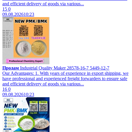
and efficient delivery of goods via various...
15
0
09.08.2026
10:23
Продам
Industrial Quality Maker 28578-16-7 5449-12-7
Our Advantages: 1. With years of experience in export shipping, we
have professional and experienced freight forwarders to ensure safe
and efficient delivery of goods via various...
16
0
09.08.2026
10:23