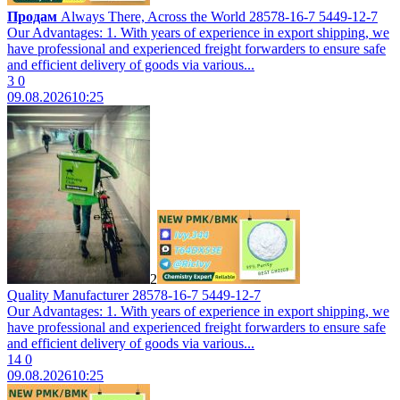
Продам
Always There, Across the World 28578-16-7 5449-12-7
Our Advantages: 1. With years of experience in export shipping, we
have professional and experienced freight forwarders to ensure safe
and efficient delivery of goods via various...
3
0
09.08.2026
10:25
2
Quality Manufacturer 28578-16-7 5449-12-7
Our Advantages: 1. With years of experience in export shipping, we
have professional and experienced freight forwarders to ensure safe
and efficient delivery of goods via various...
14
0
09.08.2026
10:25