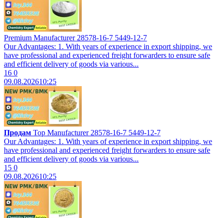
Premium Manufacturer 28578-16-7 5449-12-7
Our Advantages: 1. With years of experience in export shipping, we
have professional and experienced freight forwarders to ensure safe
and efficient delivery of goods via various...
16
0
09.08.2026
10:25
Продам
Top Manufacturer 28578-16-7 5449-12-7
Our Advantages: 1. With years of experience in export shipping, we
have professional and experienced freight forwarders to ensure safe
and efficient delivery of goods via various...
15
0
09.08.2026
10:25