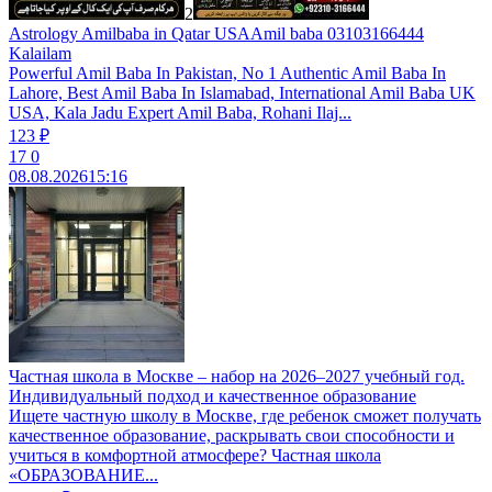
2
Astrology Amilbaba in Qatar USAAmil baba 03103166444
Kalailam
Powerful Amil Baba In Pakistan, No 1 Authentic Amil Baba In
Lahore, Best Amil Baba In Islamabad, International Amil Baba UK
USA, Kala Jadu Expert Amil Baba, Rohani Ilaj...
123 ₽
17
0
08.08.2026
15:16
Частная школа в Москве – набор на 2026–2027 учебный год.
Индивидуальный подход и качественное образование
Ищете частную школу в Москве, где ребенок сможет получать
качественное образование, раскрывать свои способности и
учиться в комфортной атмосфере? Частная школа
«ОБРАЗОВАНИЕ...