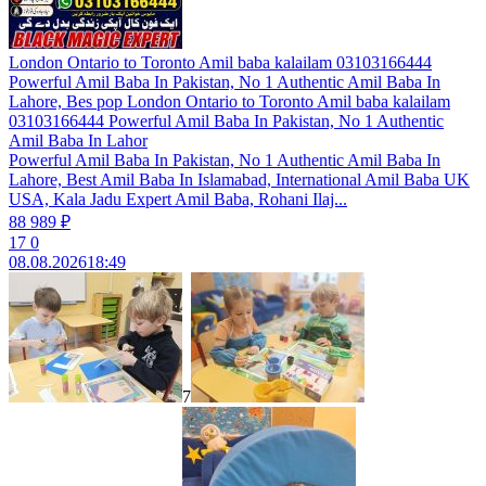
London Ontario to Toronto Amil baba kalailam 03103166444
Powerful Amil Baba In Pakistan, No 1 Authentic Amil Baba In
Lahore, Bes pop London Ontario to Toronto Amil baba kalailam
03103166444 Powerful Amil Baba In Pakistan, No 1 Authentic
Amil Baba In Lahor
Powerful Amil Baba In Pakistan, No 1 Authentic Amil Baba In
Lahore, Best Amil Baba In Islamabad, International Amil Baba UK
USA, Kala Jadu Expert Amil Baba, Rohani Ilaj...
88 989 ₽
17
0
08.08.2026
18:49
7