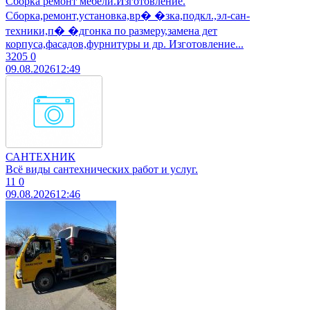
Сборка ремонт мебели.Изготовление.
Сборка,ремонт,установка,вр� �зка,подкл.,эл-сан-
техники,п� �дгонка по размеру,замена дет
корпуса,фасадов,фурнитуры и др. Изготовление...
3205
0
09.08.2026
12:49
САНТЕХНИК
Всё виды сантехнических работ и услуг.
11
0
09.08.2026
12:46