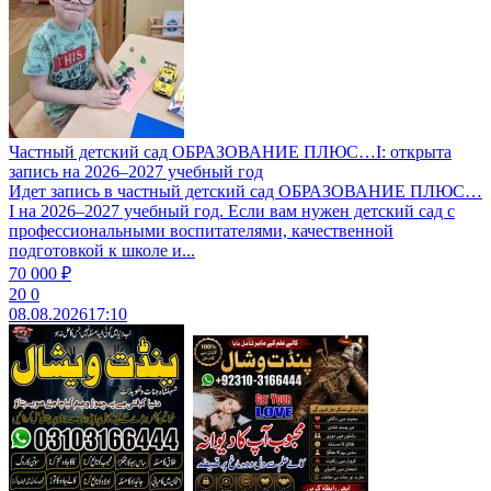
Частный детский сад ОБРАЗОВАНИЕ ПЛЮС…I: открыта
запись на 2026–2027 учебный год
Идет запись в частный детский сад ОБРАЗОВАНИЕ ПЛЮС…
I на 2026–2027 учебный год. Если вам нужен детский сад с
профессиональными воспитателями, качественной
подготовкой к школе и...
70 000 ₽
20
0
08.08.2026
17:10