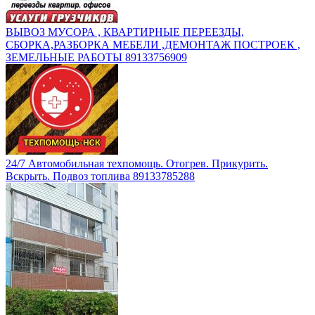
ВЫВОЗ МУСОРА , КВАРТИРНЫЕ ПЕРЕЕЗДЫ,
СБОРКА,РАЗБОРКА МЕБЕЛИ ,ДЕМОНТАЖ ПОСТРОЕК ,
ЗЕМЕЛЬНЫЕ РАБОТЫ 89133756909
24/7 Автомобильная техпомощь. Отогрев. Прикурить.
Вскрыть. Подвоз топлива 89133785288