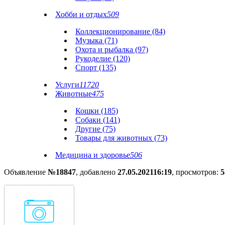
Хобби и отдых
509
Коллекционирование (84)
Музыка (71)
Охота и рыбалка (97)
Рукоделие (120)
Спорт (135)
Услуги
11720
Животные
475
Кошки (185)
Собаки (141)
Другие (75)
Товары для животных (73)
Медицина и здоровье
506
Объявление
№18847
, добавлено
27.05.2021
16:19
, просмотров:
5