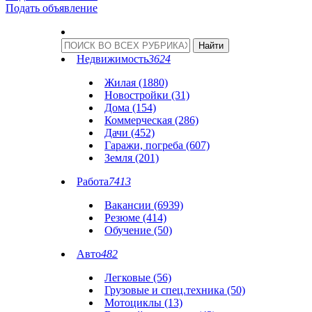
Подать объявление
Недвижимость
3624
Жилая (1880)
Новостройки (31)
Дома (154)
Коммерческая (286)
Дачи (452)
Гаражи, погреба (607)
Земля (201)
Работа
7413
Вакансии (6939)
Резюме (414)
Обучение (50)
Авто
482
Легковые (56)
Грузовые и спец.техника (50)
Мотоциклы (13)