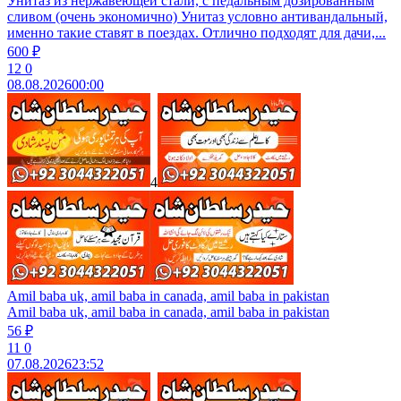
Унитаз из нержавеющей стали, с педальным дозированным
сливом (очень экономично) Унитаз условно антивандальный,
именно такие ставят в поездах. Отлично подходят для дачи,...
600 ₽
12
0
08.08.2026
00:00
4
Amil baba uk, amil baba in canada, amil baba in pakistan
Amil baba uk, amil baba in canada, amil baba in pakistan
56 ₽
11
0
07.08.2026
23:52