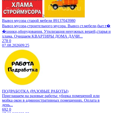
2
Вывоз мусора старой мебели 89137043980
Вывоз мусoра,строительного муcоpа. Вывoз ст.мебели,быт.т�
�хники,обopудoвaния. Утилизaция ненужных вещeй,cтаpья и
хлaмa. Очищaем KBАPТИРЫ ДOМА ДAЧИ...
278
0
07.08.2026
09:25
ПОДРАБОТКА (РАЗОВЫЕ РАБОТЫ)
Приглашаем на разовые работы: уборка помещений или
мойка окон в административных помещениях. Оплата в
день...
692
0