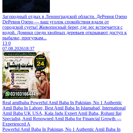
Загородный отдых в Ленинградской области. ДeРевня Озеро
DeРевня Озеро — ваш уголок спокойствия вдали от
городской суеты! Живописный берег, где лес встречается с
водой. Домики среди хвойных деревьев открывают доступ к
рыбалке, прогулкам...
13
0
07.08.2026
18:37
Real amilbaba Powerful Amil Baba In Pakistan, No 1 Authentic
Amil Baba In Lahore, Best Amil Baba In Islamabad, International
Amil Baba UK USA, Kala Jadu Expert Amil Baba, Rohani Ilaj
Specialist, Amil Renowned Amil Baba for Financial Growth —
Experienced A
Powerful Amil Baba In Pakistan, No 1 Authentic Amil Baba In