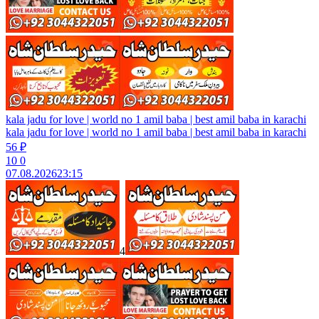
kala jadu for love | world no 1 amil baba | best amil baba in karachi
kala jadu for love | world no 1 amil baba | best amil baba in karachi
56 ₽
10
0
07.08.2026
23:15
4