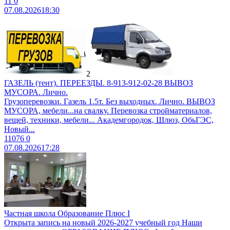
11
0
07.08.2026
18:30
2
ГАЗЕЛЬ (тент). ПЕРЕЕЗДЫ. 8-913-912-02-28 ВЫВОЗ
МУСОРА. Лично.
Грузоперевозки. Газель 1.5т. Без выходных. Лично. ВЫВОЗ
МУСОРА, мебели...на свалку. Перевозка стройматериалов,
вещей, техники, мебели... Академгородок, Шлюз, ОбьГЭС,
Новый...
11076
0
07.08.2026
17:28
Частная школа Образование Плюс I
Открыта запись на новый 2026-2027 учебный год Наши