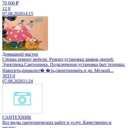
70 000 ₽
12
0
07.08.2026
14:15
Домашний мастер
Сборка ремонт мебели. Ремонт,установка замков,дверей.
Электрика.Сантехника. Подключение,установка быт техники.
Навесить,приколот� �ть,смонтировать и др. Мелкий...
3033
0
07.08.2026
11:24
САНТЕХНИК
Все виды сантехнических работ и услуг. Качественно и
честно.