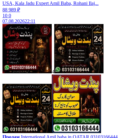
USA, Kala Jadu Expert Amil Baba, Rohani Ilaj...
88 989 ₽
10
0
07.08.2026
22:11
4
Продам
International Amil baba in QATAR 03103166444