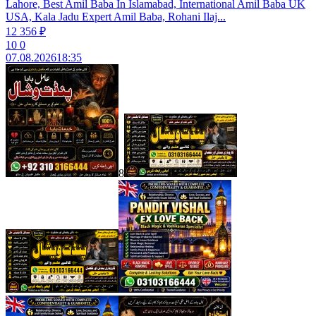
Lahore, Best Amil Baba In Islamabad, International Amil Baba UK
USA, Kala Jadu Expert Amil Baba, Rohani Ilaj...
12 356 ₽
10
0
07.08.2026
18:35
8