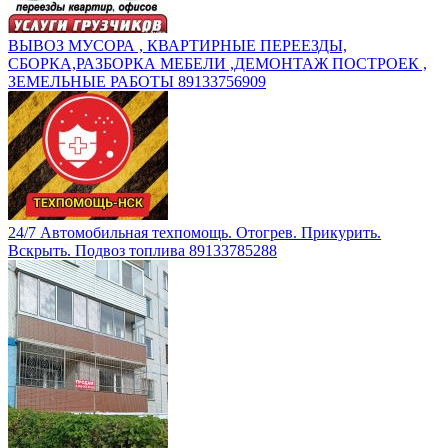
ВЫВОЗ МУСОРА , КВАРТИРНЫЕ ПЕРЕЕЗДЫ,
СБОРКА,РАЗБОРКА МЕБЕЛИ ,ДЕМОНТАЖ ПОСТРОЕК ,
ЗЕМЕЛЬНЫЕ РАБОТЫ 89133756909
24/7 Автомобильная техпомощь. Отогрев. Прикурить.
Вскрыть. Подвоз топлива 89133785288