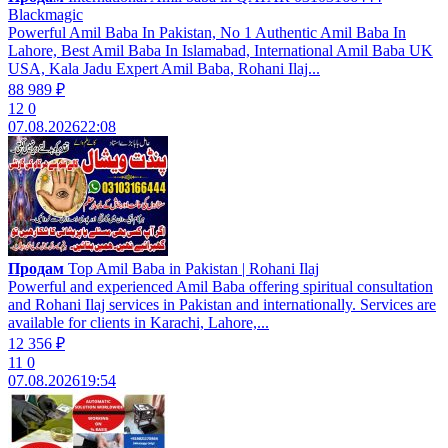
Blackmagic
Powerful Amil Baba In Pakistan, No 1 Authentic Amil Baba In
Lahore, Best Amil Baba In Islamabad, International Amil Baba UK
USA, Kala Jadu Expert Amil Baba, Rohani Ilaj...
88 989 ₽
12
0
07.08.2026
22:08
Продам
Top Amil Baba in Pakistan | Rohani Ilaj
Powerful and experienced Amil Baba offering spiritual consultation
and Rohani Ilaj services in Pakistan and internationally. Services are
available for clients in Karachi, Lahore,...
12 356 ₽
11
0
07.08.2026
19:54