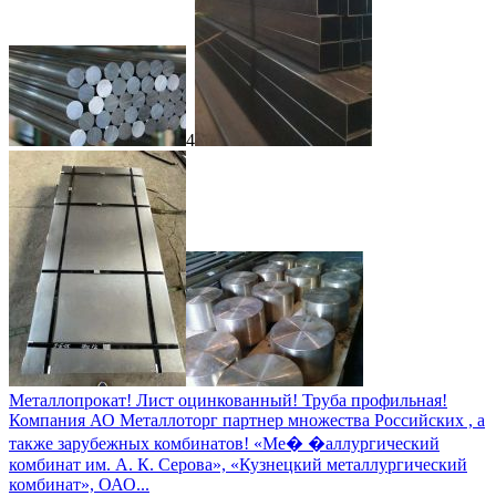
4
Металлопрокат! Лист оцинкованный! Труба профильная!
Компания АО Металлоторг партнер множества Российских , а
также зарубежных комбинатов! «Ме� �аллургический
комбинат им. А. К. Серова», «Кузнецкий металлургический
комбинат», ОАО...