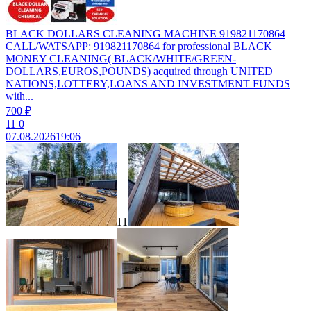
BLACK DOLLARS CLEANING MACHINE 919821170864
CALL/WATSAPP: 919821170864 for professional BLACK
MONEY CLEANING( BLACK/WHITE/GREEN-
DOLLARS,EUROS,POUNDS) acquired through UNITED
NATIONS,LOTTERY,LOANS AND INVESTMENT FUNDS
with...
700 ₽
11
0
07.08.2026
19:06
11