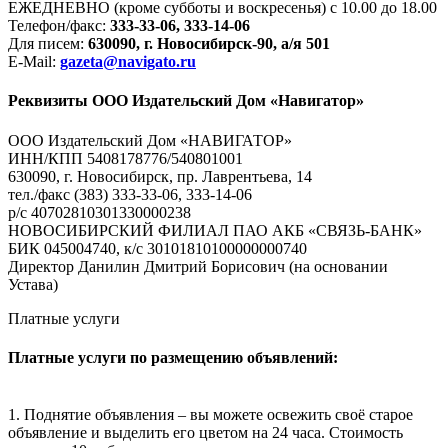
ЕЖЕДНЕВНО (кроме субботы и воскресенья) с 10.00 до 18.00
Телефон/факс:
333-33-06, 333-14-06
Для писем:
630090, г. Новосибирск-90, а/я 501
E-Mail:
gazeta@navigato.ru
Реквизиты ООО Издательский Дом «Навигатор»
ООО Издательский Дом «НАВИГАТОР»
ИНН/КПП 5408178776/540801001
630090, г. Новосибирск, пр. Лаврентьева, 14
тел./факс (383) 333-33-06, 333-14-06
р/с 40702810301330000238
НОВОСИБИРСКИЙ ФИЛИАЛ ПАО АКБ «СВЯЗЬ-БАНК»
БИК 045004740, к/с 30101810100000000740
Директор Данилин Дмитрий Борисович (на основании
Устава)
Платные услуги
Платные услуги по размещению объявлений:
1. Поднятие объявления – вы можете освежить своё старое
объявление и выделить его цветом на 24 часа. Стоимость