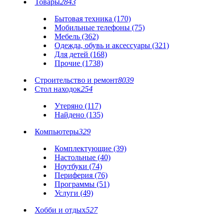
Товары
2843
Бытовая техника (170)
Мобильные телефоны (75)
Мебель (362)
Одежда, обувь и аксессуары (321)
Для детей (168)
Прочие (1738)
Строительство и ремонт
8039
Стол находок
254
Утеряно (117)
Найдено (135)
Компьютеры
329
Комплектующие (39)
Настольные (40)
Ноутбуки (74)
Периферия (76)
Программы (51)
Услуги (49)
Хобби и отдых
527