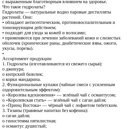
с выраженным благотворным влиянием на здоровье.
Что такое гидролаты?
Гидролаты — натуральные водно паровые дистилляты
растений. Они:
• обладают антисептическим, противовоспалительным и
тонизирующим действием;
• подходят для ухода за кожей и волосами;
• применяются при лечении заболеваний кожи и слизистых
оболочек (хронические раны, диабетические язвы, ожоги,
укусы, порезы).
•
Ассортимент продукции
1. Гидролаты (изготавливаются из свежего сырья):
o джинура;
o кипрский базилик;
o корки мандарина.
2. Функциональные купажи (чайные смеси с усиленным
оздоровительным эффектом):
o «Королева вдохновения» — зелёный чай с османтусом;
o «Королевская стать» — зелёный чай с саган дайля;
o «Принц Востока» — чёрный чай с лофантом тибетским.
3. Тизаны (травяные напитки без кофеина):
o саган дайля;
o гиностемма пятилистная;
o османтус душистый;