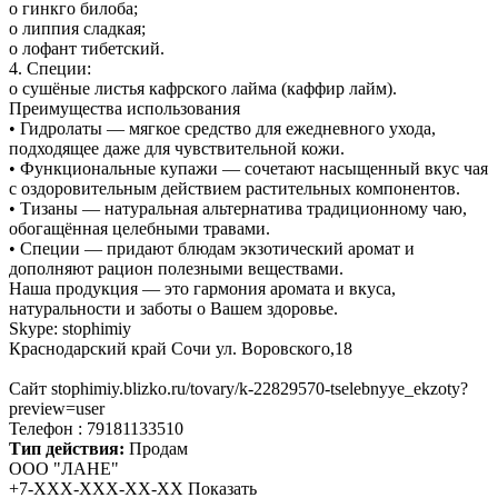
o гинкго билоба;
o липпия сладкая;
o лофант тибетский.
4. Специи:
o сушёные листья кафрского лайма (каффир лайм).
Преимущества использования
• Гидролаты — мягкое средство для ежедневного ухода,
подходящее даже для чувствительной кожи.
• Функциональные купажи — сочетают насыщенный вкус чая
с оздоровительным действием растительных компонентов.
• Тизаны — натуральная альтернатива традиционному чаю,
обогащённая целебными травами.
• Специи — придают блюдам экзотический аромат и
дополняют рацион полезными веществами.
Наша продукция — это гармония аромата и вкуса,
натуральности и заботы о Вашем здоровье.
Skype: stophimiy
Краснодарский край Сочи ул. Воровского,18
Сайт stophimiy.blizko.ru/tovary/k-22829570-tselebnyye_ekzoty?
preview=user
Телефон : 79181133510
Тип действия:
Продам
ООО "ЛАНЕ"
+7-XXX-XXX-XX-XX
Показать