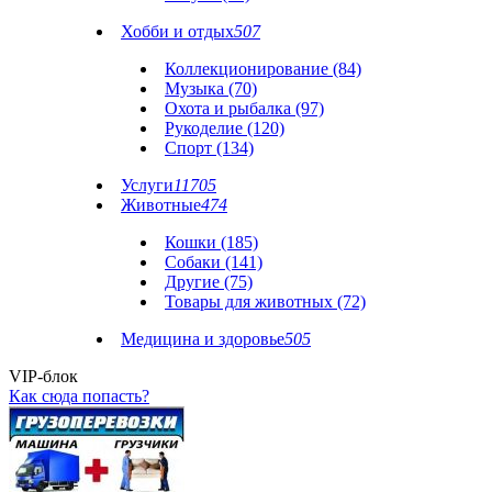
Хобби и отдых
507
Коллекционирование (84)
Музыка (70)
Охота и рыбалка (97)
Рукоделие (120)
Спорт (134)
Услуги
11705
Животные
474
Кошки (185)
Собаки (141)
Другие (75)
Товары для животных (72)
Медицина и здоровье
505
VIP-блок
Как сюда попасть?