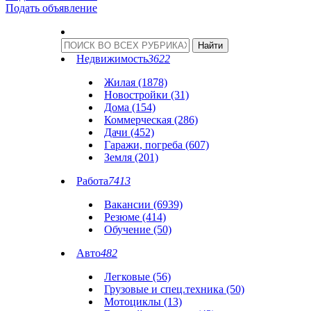
Подать объявление
Недвижимость
3622
Жилая (1878)
Новостройки (31)
Дома (154)
Коммерческая (286)
Дачи (452)
Гаражи, погреба (607)
Земля (201)
Работа
7413
Вакансии (6939)
Резюме (414)
Обучение (50)
Авто
482
Легковые (56)
Грузовые и спец.техника (50)
Мотоциклы (13)